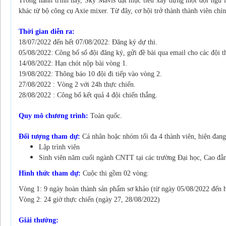
Trong hành trình này, Sky Mavis đặt mục tiêu xây dựng một đội ngũ lậ
khác từ bộ công cụ Axie mixer. Từ đây, cơ hội trở thành thành viên ch
Thời gian diễn ra:
18/07/2022 đến hết 07/08/2022: Đăng ký dự thi.
05/08/2022: Công bố số đội đăng ký, gửi đề bài qua email cho các đội t
14/08/2022: Hạn chót nộp bài vòng 1.
19/08/2022: Thông báo 10 đội đi tiếp vào vòng 2.
27/08/2022 : Vòng 2 với 24h thực chiến.
28/08/2022 : Công bố kết quả 4 đội chiến thắng.
Quy mô chương trình:
Toàn quốc.
Đối tượng tham dự:
Cá nhân hoặc nhóm tối đa 4 thành viên, hiện đang
Lập trình viên
Sinh viên năm cuối ngành CNTT tại các trường Đại học, Cao đẳ
Hình thức tham dự:
Cuộc thi gồm 02 vòng:
Vòng 1: 9 ngày hoàn thành sản phẩm sơ khảo (từ ngày 05/08/2022 đến 
Vòng 2: 24 giờ thực chiến (ngày 27, 28/08/2022)
Giải thưởng: