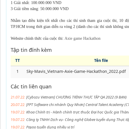
1 Giải nhất: 100.000.000 VND
3 Giải tiềm năng: 50.000.000 VND
Nhằm tạo điều kiện tốt nhất cho các thí sinh tham gia cuộc thi, 10 đ
TP.HCM trong thời gian diễn ra vòng 2 (dành cho các thí sinh không si
Website chính thức của cuộc thi:
Axie game Hackathon
Tập tin đính kèm
TT
Tên file
1
Sky-Mavis_Vietnam-Axie-Game-Hackathon_2022.pdf
Các tin liên quan
21.07.22
[Cybozu Vietnam] CHƯƠNG TRÌNH THỰC TẬP QA 2022 (9 BẠN)
20.07.22
[FPT Software chi nhánh Quy Nhơn] Central Talent Academy (
19.07.22
Khoa Chính trị - Hành chính trực thuộc Đại học Quốc gia Th
19.07.22
Công ty TNHH Dịch vụ- Công nghệ Globee tuyển dụng Thực tập 
19.07.22
Payoo tuyển dụng nhiều vị trí