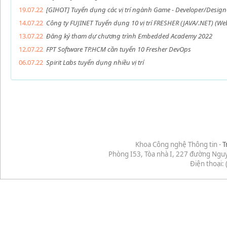
19.07.22
[GIHOT] Tuyển dụng các vị trí ngành Game - Developer/Designer
14.07.22
Công ty FUJINET Tuyển dụng 10 vị trí FRESHER (JAVA/.NET) (W
13.07.22
Đăng ký tham dự chương trình Embedded Academy 2022
12.07.22
FPT Software TP.HCM cần tuyển 10 Fresher DevOps
06.07.22
Spirit Labs tuyển dụng nhiều vị trí
Khoa Công nghệ Thông tin -
T
Phòng I53, Tòa nhà I, 227 đường Ngu
Điện thoại: