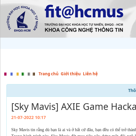
Trang chủ
Giới thiệu
Liên hệ
Thô
[Sky Mavis] AXIE Game Hack
21-07-2022 10:17
Sky Mavis tin rằng dù bạn là ai và ở bất cứ đâu, bạn đều có thể trở thà