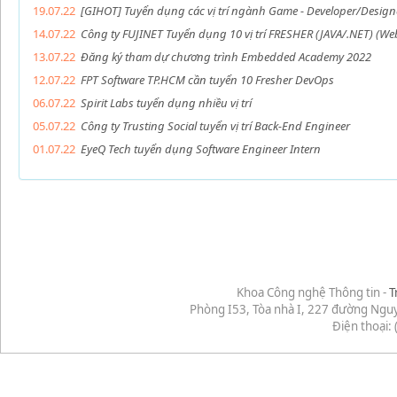
19.07.22
[GIHOT] Tuyển dụng các vị trí ngành Game - Developer/Designer
14.07.22
Công ty FUJINET Tuyển dụng 10 vị trí FRESHER (JAVA/.NET) (W
13.07.22
Đăng ký tham dự chương trình Embedded Academy 2022
12.07.22
FPT Software TP.HCM cần tuyển 10 Fresher DevOps
06.07.22
Spirit Labs tuyển dụng nhiều vị trí
05.07.22
Công ty Trusting Social tuyển vị trí Back-End Engineer
01.07.22
EyeQ Tech tuyển dụng Software Engineer Intern
Khoa Công nghệ Thông tin -
T
Phòng I53, Tòa nhà I, 227 đường Ngu
Điện thoại: