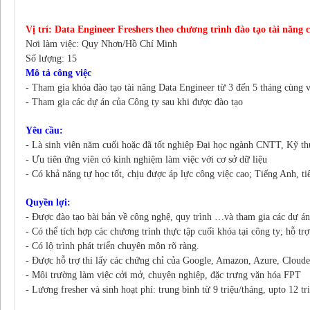
Vị trí: Data Engineer Freshers theo chương trình đào tạo tài năng 
Nơi làm việc: Quy Nhơn/Hồ Chí Minh
Số lượng: 15
Mô tả công việc
- Tham gia khóa đào tạo tài năng Data Engineer từ 3 đến 5 tháng cùng 
- Tham gia các dự án của Công ty sau khi được đào tạo
Yêu cầu:
- Là sinh viên năm cuối hoặc đã tốt nghiệp Đại học ngành CNTT, Kỹ th
- Ưu tiên ứng viên có kinh nghiệm làm việc với cơ sở dữ liệu
- Có khả năng tự học tốt, chịu được áp lực công việc cao; Tiếng Anh, tiế
Quyền lợi:
- Được đào tạo bài bản về công nghệ, quy trình …và tham gia các dự án
- Có thể tích hợp các chương trình thực tập cuối khóa tại công ty; hỗ tr
- Có lộ trình phát triển chuyên môn rõ ràng.
- Được hỗ trợ thi lấy các chứng chỉ của Google, Amazon, Azure, Cloude
- Môi trường làm việc cởi mở, chuyên nghiệp, đặc trưng văn hóa FPT
- Lương fresher và sinh hoạt phí: trung bình từ 9 triệu/tháng, upto 12 t