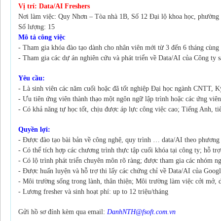
Vị trí: Data/AI Freshers
Nơi làm việc: Quy Nhơn – Tòa nhà 1B, Số 12 Đại lộ khoa học, phườn
Số lượng: 15
Mô tả công việc
- Tham gia khóa đào tạo dành cho nhân viên mới từ 3 đến 6 tháng cùng
- Tham gia các dự án nghiên cứu và phát triển về Data/AI của Công ty s
Yêu cầu:
- Là sinh viên các năm cuối hoặc đã tốt nghiệp Đại học ngành CNTT, K
- Ưu tiên ứng viên thành thạo một ngôn ngữ lập trình hoặc các ứng vi
- Có khả năng tự học tốt, chịu được áp lực công việc cao; Tiếng Anh, tiế
Quyền lợi:
- Được đào tạo bài bản về công nghệ, quy trình … data/AI theo phương
- Có thể tích hợp các chương trình thực tập cuối khóa tại công ty; hỗ tr
- Có lộ trình phát triển chuyên môn rõ ràng; được tham gia các nhóm n
- Được huấn luyện và hỗ trợ thi lấy các chứng chỉ về Data/AI của Goo
- Môi trường sống trong lành, thân thiện; Môi trường làm việc cởi mở, 
- Lương fresher và sinh hoạt phí: up to 12 triệu/tháng
Gửi hồ sơ đính kèm qua email:
DanhNTH@fsoft.com.vn