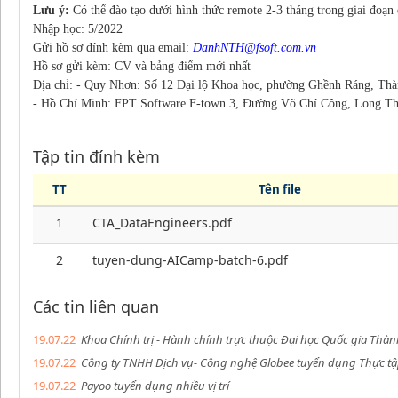
Lưu ý:
Có thể đào tạo dưới hình thức remote 2-3 tháng trong giai đoạn đ
Nhập học: 5/2022
Gửi hồ sơ đính kèm qua email:
DanhNTH@fsoft.com.vn
Hồ sơ gửi kèm: CV và bảng điểm mới nhất
Địa chỉ: - Quy Nhơn: Số 12 Đại lộ Khoa học, phường Ghềnh Ráng, Th
- Hồ Chí Minh: FPT Software F-town 3, Đường Võ Chí Công, Long 
Tập tin đính kèm
TT
Tên file
1
CTA_DataEngineers.pdf
2
tuyen-dung-AICamp-batch-6.pdf
Các tin liên quan
19.07.22
Khoa Chính trị - Hành chính trực thuộc Đại học Quốc gia Th
19.07.22
Công ty TNHH Dịch vụ- Công nghệ Globee tuyển dụng Thực tập 
19.07.22
Payoo tuyển dụng nhiều vị trí