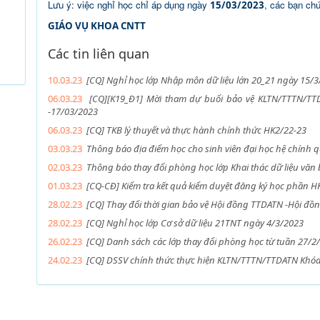
Lưu ý: việc nghỉ học chỉ áp dụng ngày
, các bạn chú
15/03/2023
GIÁO VỤ KHOA CNTT
Các tin liên quan
10.03.23
[CQ] Nghỉ học lớp Nhập môn dữ liệu lớn 20_21 ngày 15/
06.03.23
[CQ][K19_Đ1] Mời tham dự buổi bảo vệ KLTN/TTTN/TT
-17/03/2023
06.03.23
[CQ] TKB lý thuyết và thực hành chính thức HK2/22-23
03.03.23
Thông báo địa điểm học cho sinh viên đại học hệ chính 
02.03.23
Thông báo thay đổi phòng học lớp Khai thác dữ liệu văn
01.03.23
[CQ-CĐ] Kiểm tra kết quả kiểm duyệt đăng ký học phần 
28.02.23
[CQ] Thay đổi thời gian bảo vệ Hội đồng TTDATN -Hội đồn
28.02.23
[CQ] Nghỉ học lớp Cơ sở dữ liệu 21TNT ngày 4/3/2023
26.02.23
[CQ] Danh sách các lớp thay đổi phòng học từ tuần 27/2/
24.02.23
[CQ] DSSV chính thức thực hiện KLTN/TTTN/TTDATN Khóa 