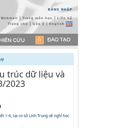
ĐĂNG NHẬP
|
|
Webmail
Trang môn học
Liên hệ
|
|
Trang chủ
Góp ý
English
uy
 trúc dữ liệu và
03/2023
O
iết 1-4
, tại cơ sở Linh Trung sẽ nghỉ học