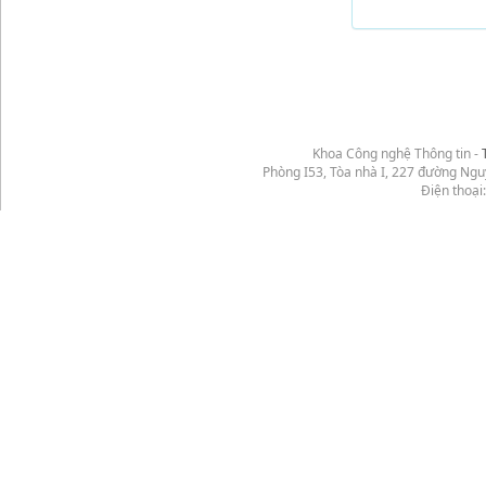
Khoa Công nghệ Thông tin -
Phòng I53, Tòa nhà I, 227 đường Ng
Điện thoại