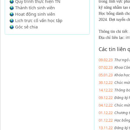
Quy trình thực hiện TN
trong lĩnh vực phá
Thành tích sinh viên
kỹ năng nhằm tạo r
Hoạt động sinh viên
Học bổng dành cho 
Lịch trực cố vấn học tập
2024. Đợt tuyển ch
Góc sẻ chia
Thông tin chi tiết
:
i
Địa chỉ liên lạc:
Các tin liên
09.02.23
Thư ngỏ 
07.02.23
Khoa Côn
05.01.23
Khóa học 
30.12.22
Chúc mừn
14.12.22
Thông báo
09.12.22
Đăng ký 
04.12.22
Chúc mừn
01.12.22
Chương t
01.12.22
Học bổng
13.11.22
Đăng ký t