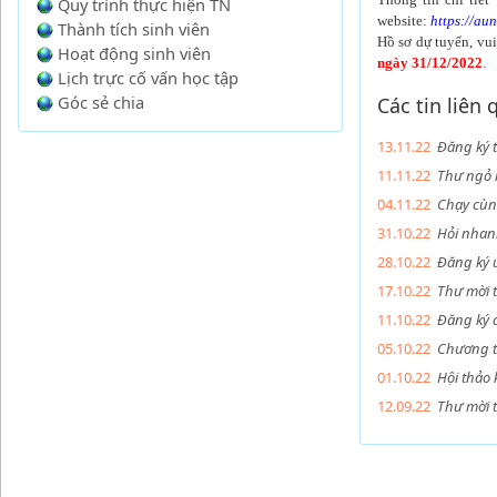
Quy trình thực hiện TN
website:
https://au
Thành tích sinh viên
Hồ sơ dự tuyển, vu
Hoạt động sinh viên
ngày 31/12/2022
.
Lịch trực cố vấn học tập
Góc sẻ chia
Các tin liên
13.11.22
Đăng ký t
11.11.22
Thư ngỏ 
04.11.22
Chạy cùn
31.10.22
Hỏi nhan
28.10.22
Đăng ký 
17.10.22
Thư mời 
11.10.22
Đăng ký 
05.10.22
Chương t
01.10.22
Hội thảo 
12.09.22
Thư mời 