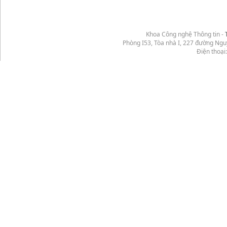
Khoa Công nghệ Thông tin -
Phòng I53, Tòa nhà I, 227 đường Ng
Điện thoại