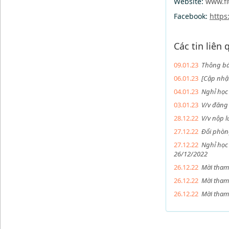
Website:
www.fi
Facebook:
https
Các tin liên
09.01.23
Thông bá
06.01.23
[Cập nhậ
04.01.23
Nghỉ học
03.01.23
V/v đăng
28.12.22
V/v nộp l
27.12.22
Đổi phòn
27.12.22
Nghỉ học
26/12/2022
26.12.22
Mời tham 
26.12.22
Mời tham 
26.12.22
Mời tham