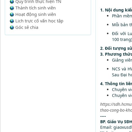
Quy trình thực hiện TN
Thành tích sinh viên
1. Nội dung kiể
Hoạt động sinh viên
Phần mềm 
Lịch trực cố vấn học tập
Mỗi bản th
Góc sẻ chia
Đối với L
100 trang)
2. Đối tượng s
3. Phương thức 
Giảng viê
NCS và HV
Sau Đại h
4. Thông tin liê
Chuyên vi
Chuyên vi
https://sdh.hcmu
thao-cong-bo-kho
----
BP. Giáo Vụ SĐ
Email: giaovus