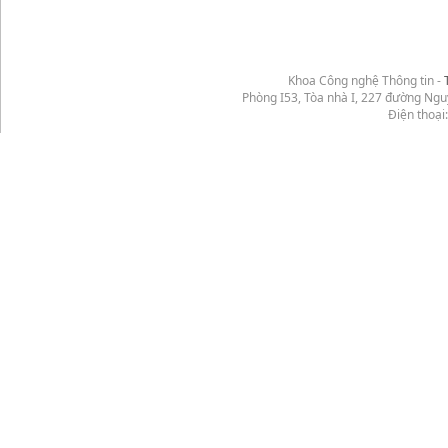
Khoa Công nghệ Thông tin -
Phòng I53, Tòa nhà I, 227 đường Ng
Điện thoại