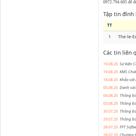
0972.794.605 để đ
Tập tin đính
TT
1
The-le-E
Các tin liên
19.08.20
Sự kiện C
19.08.20
KMS Chal
18.08.20
Khảo sát 
05.08.20
Danh sách
04.08.20
Thông báo
03.08.20
Thông bá
30.07.20
Thông báo
29.07.20
Thông báo
28.07.20
FPT Soft
28.07.20
Chương tr