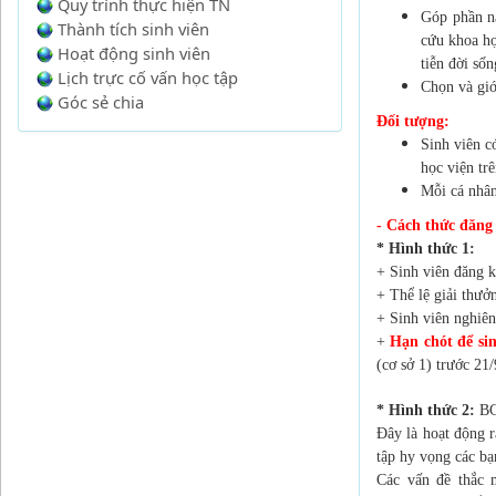
Quy trình thực hiện TN
Góp phần nâ
Thành tích sinh viên
cứu khoa họ
Hoạt động sinh viên
tiễn đời sốn
Lịch trực cố vấn học tập
Chọn và giới
Góc sẻ chia
Đối tượng:
Sinh viên c
học viện tr
Mỗi cá nhân
- Cách thức đăng 
* Hình thức 1:
+ Sinh viên đăng ký
+ Thể lệ giải thưởn
+ Sinh viên nghiên
+
Hạn chót để sin
(cơ sở 1) trước 2
* Hình thức 2:
BC
Đây là hoạt động r
tập hy vọng các bạ
Các vấn đề thắc 