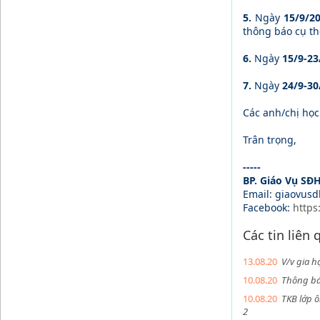
5.
Ngày
15/9/2
thông báo cụ th
6.
Ngày
15/9-23
7.
Ngày
24/9-30
Các anh/chị học
Trân trọng,
-----
BP. Giáo Vụ SĐ
Email: giaovus
Facebook:
https
Các tin liên
13.08.20
V/v gia 
10.08.20
Thông bá
10.08.20
TKB lớp ô
2