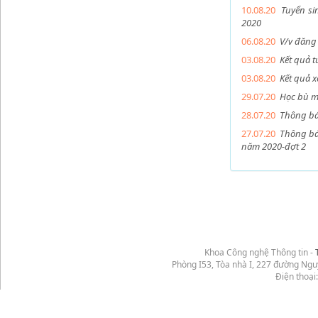
10.08.20
Tuyển si
2020
06.08.20
V/v đăng
03.08.20
Kết quả t
03.08.20
Kết quả x
29.07.20
Học bù mô
28.07.20
Thông bá
27.07.20
Thông báo
năm 2020-đợt 2
Khoa Công nghệ Thông tin -
Phòng I53, Tòa nhà I, 227 đường Ng
Điện thoại