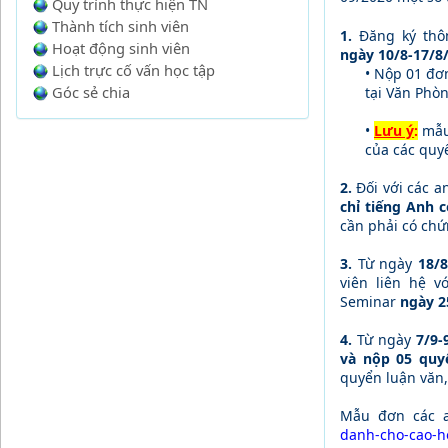
Quy trình thực hiện TN
Thành tích sinh viên
1.
Đăng ký thôn
Hoạt động sinh viên
ngày 10/8-17/8
Lịch trực cố vấn học tập
• Nộp 01 đơ
Góc sẻ chia
tại Văn Phò
•
Lưu ý
:
mẫu
của các quyể
2.
Đối với các a
chỉ tiếng Anh 
cần phải có chứn
3.
Từ ngày
18/8
viên liên hệ v
Seminar
ngày 2
4.
Từ ngày
7/9-
và nộp 05 quy
quyển luận văn, 
Mẫu đơn các a
danh-cho-cao-h