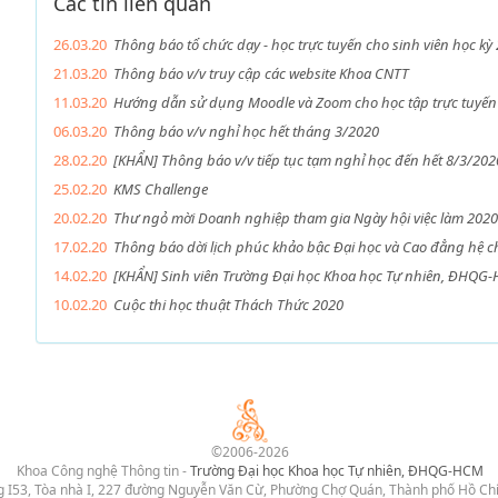
Các tin liên quan
26.03.20
Thông báo tổ chức dạy - học trực tuyến cho sinh viên học k
21.03.20
Thông báo v/v truy cập các website Khoa CNTT
11.03.20
Hướng dẫn sử dụng Moodle và Zoom cho học tập trực tuyến
06.03.20
Thông báo v/v nghỉ học hết tháng 3/2020
28.02.20
[KHẨN] Thông báo v/v tiếp tục tạm nghỉ học đến hết 8/3/202
25.02.20
KMS Challenge
20.02.20
Thư ngỏ mời Doanh nghiệp tham gia Ngày hội việc làm 2020
17.02.20
Thông báo dời lịch phúc khảo bậc Đại học và Cao đẳng hệ 
14.02.20
[KHẨN] Sinh viên Trường Đại học Khoa học Tự nhiên, ĐHQG-
10.02.20
Cuộc thi học thuật Thách Thức 2020
©2006-2026
Khoa Công nghệ Thông tin -
Trường Đại học Khoa học Tự nhiên, ĐHQG-HCM
 I53, Tòa nhà I, 227 đường Nguyễn Văn Cừ, Phường Chợ Quán, Thành phố Hồ Ch