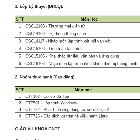
1. Lớp Lý thuyết (ĐHCQ):
STT
Môn Học
1
CSC12105 - Thương mại điện tử
2
CSC14103 - Hệ thống thông minh
3
CSC14117 - Nhập môn lập trình kết nối vạn vật
4
CSC15103 - Tính toán tài chính
5
CSC15105 - Khai thác dữ liệu văn bản và ứng dụng
6
CSC16106 - Nhập môn lập trình điều khiển thiết bị thông minh
2. Nhóm thực hành (Cao đẳng):
STT
Môn học
1
CTT102 - Cơ sở dữ liệu
2
CTT501 - Lập trình Windows
3
CTT722 - Phát triển ứng dụng cơ sở dữ liệu 2
4
CTT725 - Các dịch vụ trên hệ điều hành Linux
GIÁO VỤ KHOA CNTT