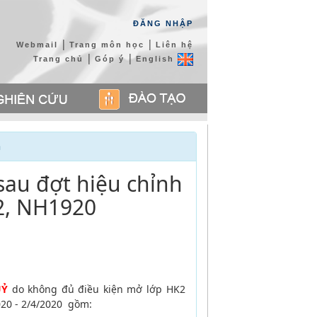
ĐĂNG NHẬP
|
|
Webmail
Trang môn học
Liên hệ
|
|
Trang chủ
Góp ý
English
n
sau đợt hiệu chỉnh
2, NH1920
UỶ
do không đủ điều kiện mở lớp HK2
20 - 2/4/
2020 gồm
: