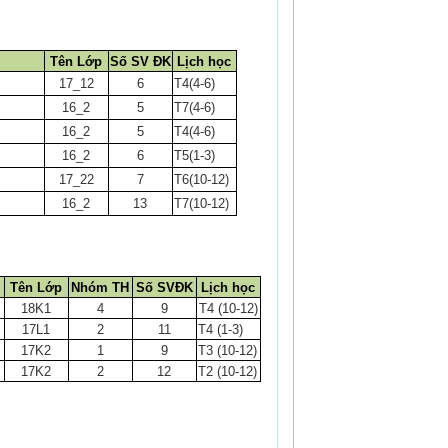
Tên Lớp
Số SV ĐK
Lịch học
17_12
6
T4(4-6)
16_2
5
T7(4-6)
16_2
5
T4(4-6)
16_2
6
T5(1-3)
17_22
7
T6(10-12)
16_2
13
T7(10-12)
Tên Lớp
Nhóm TH
Số SVĐK
Lịch học
18K1
4
9
T4 (10-12)
17L1
2
11
T4 (1-3)
17K2
1
9
T3 (10-12)
17K2
2
12
T2 (10-12)