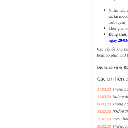
Nhằm tiếp c
sát tại moo
trực tuyến)
Thời gian k
Đồng thời,
ngày 28/03
Các vấn đề khó khă
hoặc bộ phận Trợ l
Bp. Giáo vụ & Bp
Các tin liên
21.03.20
Thông bá
11.03.20
Hướng dẫ
06.03.20
Thông bá
28.02.20
[KHẨN] Th
25.02.20
KMS Chal
20.02.20
Thư ngỏ 