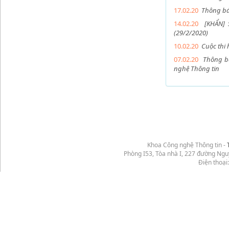
17.02.20
Thông bá
14.02.20
[KHẨN] 
(29/2/2020)
10.02.20
Cuộc thi
07.02.20
Thông bá
nghệ Thông tin
Khoa Công nghệ Thông tin -
Phòng I53, Tòa nhà I, 227 đường Ng
Điện thoại