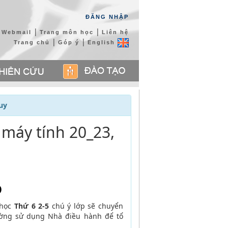
ĐĂNG NHẬP
|
|
Webmail
Trang môn học
Liên hệ
|
|
Trang chủ
Góp ý
English
uy
 máy tính 20_23,
O
h học
Thứ 6 2-5
chú ý lớp sẽ chuyển
ờng sử dụng Nhà điều hành để tổ