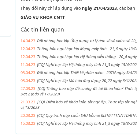
Thay đổi này chỉ áp dụng vào
ngày 21/04/2023
, các bạn
GIÁO VỤ KHOA CNTT
Các tin liên quan
14.04.23
Đổi phòng học lớp Ứng dụng xử lý ảnh số và video số 20
12.04.23
Thông báo nghỉ học lớp Mạng máy tính - 21_6 ngày 13/
12.04.23
Thông báo nghỉ học lớp Hệ thống viễn thông - 20_4 ngà
11.04.23
[CQ] Nghỉ học lớp Hệ thống máy tính 21_3 ngày 15/4/202
03.04.23
Đổi phòng học lớp Thiết kế phần mềm - 20TN ngày 5/4/2
03.04.23
[CQ] Nghỉ học lớp Mã hóa ứng dụng 20_22 ngày 3/4/202
27.03.23
[CQ] Thông báo nộp đề cương đề tài Khóa luận/ Thực t
Đợt 2 (bảo vệ T7/2023)
21.03.23
[CQ] Điểm bảo vệ Khóa luận tốt nghiệp, Thực tập tốt ng
vệ T3/2023
20.03.23
[CQ] Quy trình nộp cuốn SAU bảo vệ KLTN/TTTN/TTDATN k
15.03.23
[CQ] Nghỉ học lớp Hệ thống máy tính 21_3 ngày 18/3/202