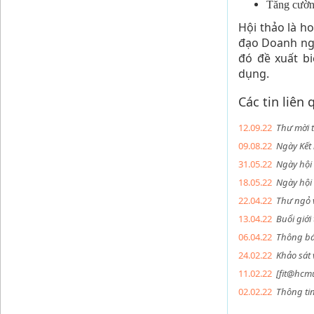
Tăng cườn
Hội thảo là h
đạo Doanh ngh
đó đề xuất b
dụng. 
Các tin liên
12.09.22
Thư mời 
09.08.22
Ngày Kết
31.05.22
Ngày hội
18.05.22
Ngày hội
22.04.22
Thư ngỏ 
13.04.22
Buổi giới
06.04.22
Thông bá
24.02.22
Khảo sát 
11.02.22
[fit@hcmu
02.02.22
Thông tin