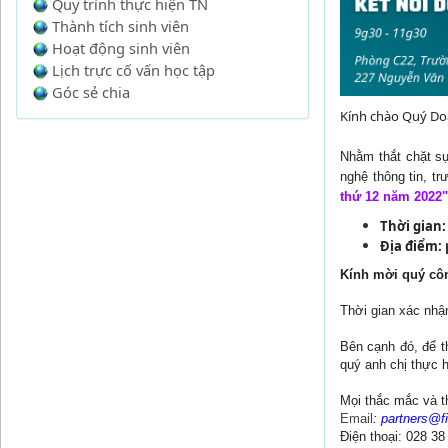
Quy trình thực hiện TN
Thành tích sinh viên
Hoạt động sinh viên
Lịch trực cố vấn học tập
Góc sẻ chia
Kính chào Quý Do
Nhằm thắt chặt sự
nghệ thông tin, t
thứ 12 năm 2022"
Thời gian
Địa điểm:
Kính mời quý côn
Thời gian xác nh
Bên cạnh đó, để t
quý anh chị thực 
Mọi thắc mắc và t
Email
: partners@f
Điện thoại: 028 3