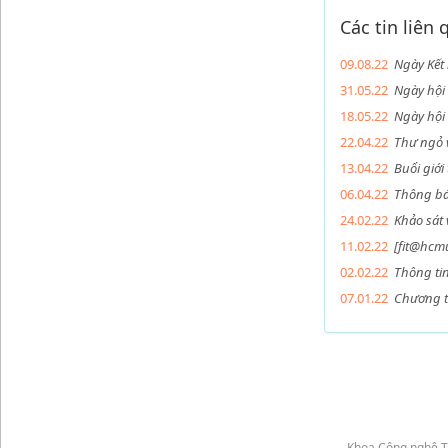
Các tin liên
09.08.22
Ngày Kết
31.05.22
Ngày hội
18.05.22
Ngày hội
22.04.22
Thư ngỏ 
13.04.22
Buổi giới
06.04.22
Thông bá
24.02.22
Khảo sát 
11.02.22
[fit@hcmu
02.02.22
Thông tin
07.01.22
Chương t
Khoa Công nghệ T