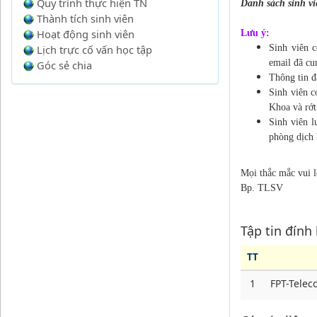
Quy trình thực hiện TN
Danh sách sinh vi
Thành tích sinh viên
Hoạt động sinh viên
Lưu ý:
Lịch trực cố vấn học tập
Sinh viên c
email đã cu
Góc sẻ chia
Thông tin đ
Sinh viên c
Khoa và rớ
Sinh viên l
phòng dịch 
Mọi thắc mắc vui 
Bp. TLSV
Tập tin đính
TT
1
FPT-Tele