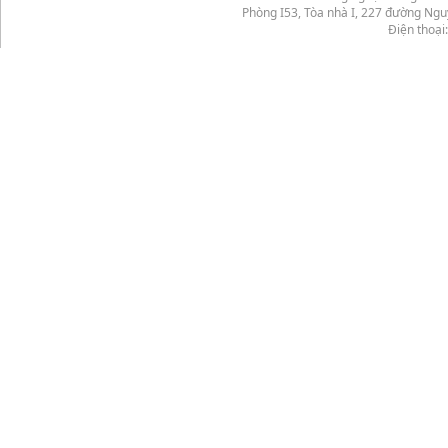
Phòng I53, Tòa nhà I, 227 đường Ng
Điện thoại