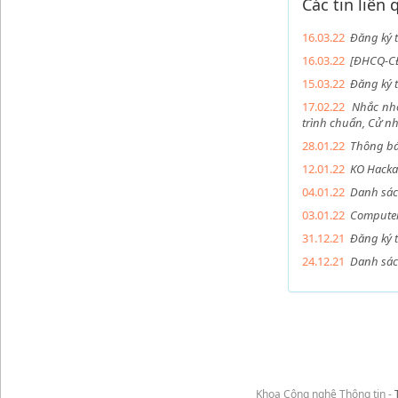
Các tin liên
16.03.22
Đăng ký 
16.03.22
[ĐHCQ-CĐ-
15.03.22
Đăng ký 
17.02.22
Nhắc nhở
trình chuẩn, Cử nh
28.01.22
Thông báo
12.01.22
KO Hacka
04.01.22
Danh sác
03.01.22
Computer 
31.12.21
Đăng ký t
24.12.21
Danh sác
Khoa Công nghệ Thông tin -