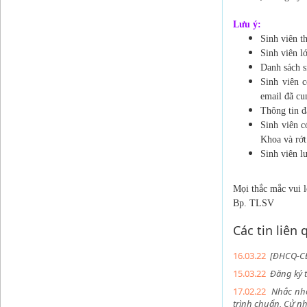
Lưu ý:
Sinh viên 
Sinh viên l
Danh sách s
Sinh viên c
email đã cu
Thông tin đ
Sinh viên c
Khoa và rớ
Sinh viên l
Mọi thắc mắc vui 
Bp. TLSV
Các tin liên
16.03.22
[ĐHCQ-CĐ-
15.03.22
Đăng ký 
17.02.22
Nhắc nhở
trình chuẩn, Cử nh