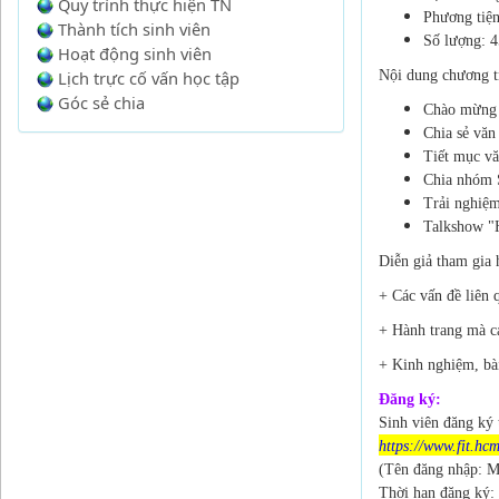
Quy trình thực hiện TN
Phương tiện
Thành tích sinh viên
Số lượng: 4
Hoạt động sinh viên
Lịch trực cố vấn học tập
Nội dung chương t
Góc sẻ chia
Chào mừng v
Chia sẻ văn
Tiết mục v
Chia nhóm S
Trải nghiệ
Talkshow "
Diễn giả tham gia 
+ Các vấn đề liên
+ Hành trang mà cá
+ Kinh nghiệm, bài
Đăng ký:
Sinh viên đăng ký 
https://www.fit.hc
(Tên đăng nhập: M
Thời hạn đăng ký: