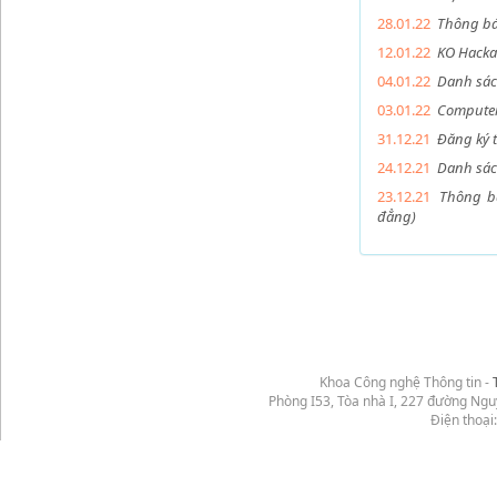
28.01.22
Thông báo
12.01.22
KO Hacka
04.01.22
Danh sác
03.01.22
Computer 
31.12.21
Đăng ký t
24.12.21
Danh sác
23.12.21
Thông bá
đẳng)
Khoa Công nghệ Thông tin -
Phòng I53, Tòa nhà I, 227 đường Ng
Điện thoại