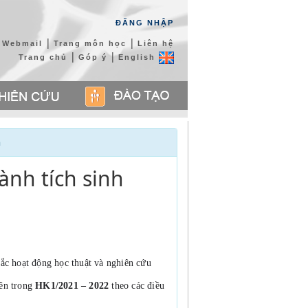
ĐĂNG NHẬP
|
|
Webmail
Trang môn học
Liên hệ
|
|
Trang chủ
Góp ý
English
n
ành tích sinh
ắc hoạt động học thuật và nghiên cứu 
ên trong 
HK1/2021 – 2022 
theo các điều 