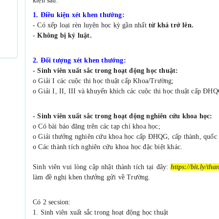
kiện sau:
1. Điều kiện xét khen thưởng:
- Có xếp loại rèn luyện học kỳ gần nhất
 từ khá trở lên.
- 
Không bị kỷ luật.
2. Đối tượng xét khen thưởng:
- Sinh viên xuất sắc trong hoạt động học thuật:
o Giải I các cuộc thi học thuật cấp Khoa/Trường;
o Giải I, II, III và khuyến khích các cuộc thi học thuật cấp ĐHQ
- Sinh viên xuất sắc trong hoạt động nghiên cứu khoa học:
o Có bài báo đăng trên các tạp chí khoa học;
o Giải thưởng nghiên cứu khoa học cấp ĐHQG, cấp thành, quốc g
o Các thành tích nghiên cứu khoa học đặc biệt khác.
Sinh viên vui lòng cập nhật thành tích tại đây: 
https://bit.ly/th
làm đề nghị khen thưởng gửi về Trường.
Có 2 secsion:
1. Sinh viên xuất sắc trong hoạt động học thuật