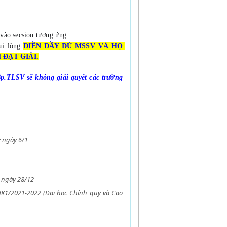
n vào secsion tương ứng.
ui lòng 
ĐIỀN ĐẦY ĐỦ MSSV VÀ HỌ 
 ĐẠT GIẢI.
Bp.TLSV sẽ không giải quyết các trường 
 ngày 6/1
e ngày 28/12
HK1/2021-2022 (Đại học Chính quy và Cao