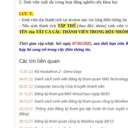
2. Sinh viên xuất sắc trong hoạt động nghiên cứu khoa học
LƯU Ý:
- Sinh viên đạt thành tích tại secsion nào vui lòng điền thông ti
- Nếu sinh thành tích 
TẬP THỂ
(theo đội/ nhóm) sinh viên v
TÊN của TẤT CẢ CÁC THÀNH VIÊN TRONG ĐỘI/ NHÓM
Thời gian cập nhật: hết ngày 
07/02/2022,
sau thời hạn trên 
hợp bổ sung trễ trong việc điền thông tin.
Các tin liên quan
12.01.22
KO Hackathon 2 - Demo Days
04.01.22
Danh sách sinh viên đăng ký tham quan KMS Technology
03.01.22
Computer Security Club B tuyển thành viên
31.12.21
Đăng ký tham gia KMS Virtual tour ngày 06/01
24.12.21
Danh sách sinh viên đăng ký tham quan công ty Wizelin
23.12.21
Thông báo đăng ký tham gia tập huấn thi trực tuyến 
đẳng)
20.12.21
Đăng ký tham quan công ty Wizeline ngày 28/12