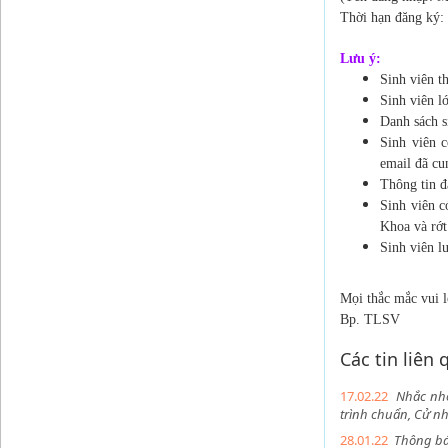
Thời hạn đăng ký:
Lưu ý:
Sinh viên 
Sinh viên l
Danh sách s
Sinh viên c
email đã cu
Thông tin đ
Sinh viên c
Khoa và rớ
Sinh viên l
Mọi thắc mắc vui 
Bp. TLSV
Các tin liên
17.02.22
Nhắc nhở
trình chuẩn, Cử nh
28.01.22
Thông báo