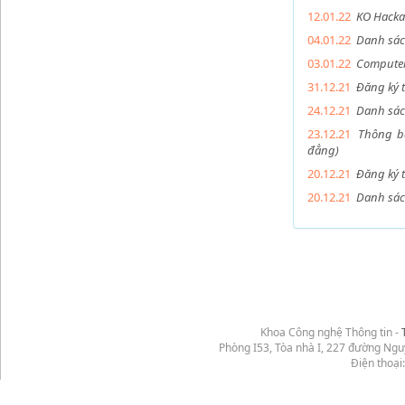
12.01.22
KO Hacka
04.01.22
Danh sác
03.01.22
Computer 
31.12.21
Đăng ký t
24.12.21
Danh sác
23.12.21
Thông bá
đẳng)
20.12.21
Đăng ký 
20.12.21
Danh sác
Khoa Công nghệ Thông tin -
Phòng I53, Tòa nhà I, 227 đường Ng
Điện thoại