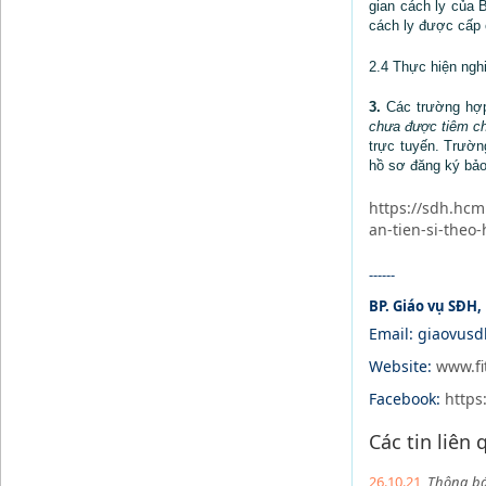
gian cách ly của 
cách ly được cấp 
2.4 Thực hiện ngh
3.
Các trường hợp
chưa được tiêm ch
trực tuyến. Trườn
hồ sơ đăng ký bảo 
https://sdh.hcm
an-tien-si-theo
------
BP. Giáo vụ SĐH
Email: giaovus
Website:
www.fi
Facebook:
https
Các tin liên
26.10.21
Thông báo