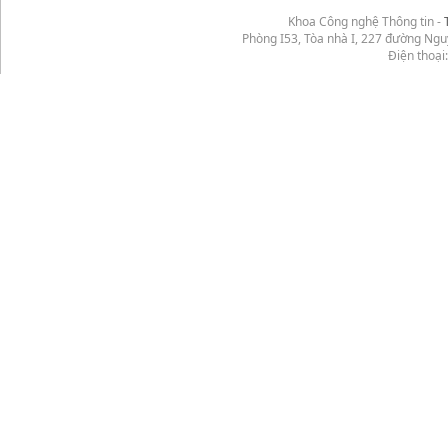
Khoa Công nghệ Thông tin -
Phòng I53, Tòa nhà I, 227 đường Ng
Điện thoại