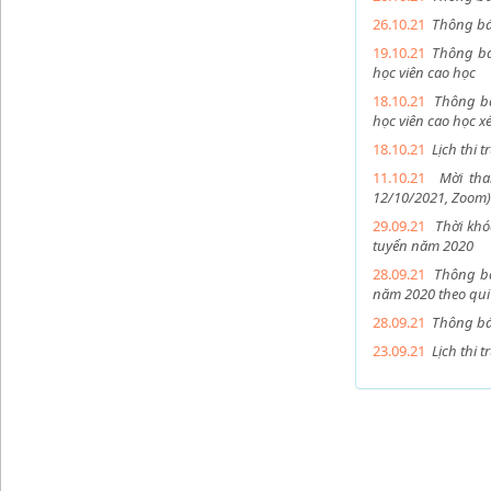
26.10.21
Thông bá
19.10.21
Thông bá
học viên cao học
18.10.21
Thông bá
học viên cao học xé
18.10.21
Lịch thi 
11.10.21
Mời th
12/10/2021, Zoom)
29.09.21
Thời khó
tuyển năm 2020
28.09.21
Thông bá
năm 2020 theo qui
28.09.21
Thông bá
23.09.21
Lịch thi 