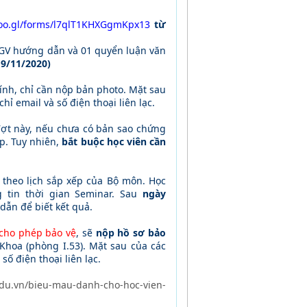
goo.gl/forms/l7qlT1KHXGgmKpx13
từ
 GV hướng dẫn và
01 quyển luận văn
9/11/2020)
ính, chỉ cần nộp bản photo. Mặt sau
hỉ email và số điện thoại liên lạc.
đợt này,
nếu chưa có bản sao chứng
p.
Tuy nhiên,
bắt buộc
học viên cần
 theo lịch sắp xếp của Bộ môn. Học
 tin thời gian Seminar. Sau
ngày
 dẫn để biết kết quả.
cho phép bảo vệ
, sẽ
nộp hồ sơ bảo
Khoa (phòng I.53). Mặt sau của các
số điện thoại liên lạc.
edu.vn/bieu-mau-danh-cho-hoc-vien-