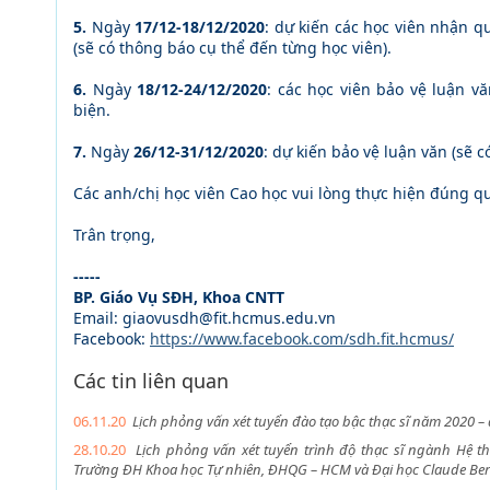
5.
Ngày
17/12-18/12/2020
: dự kiến các học viên nhận q
(sẽ có thông báo cụ thể đến từng học viên).
6.
Ngày
18/12-24/12/2020
: các học viên bảo vệ luận v
biện.
7.
Ngày
26/12-31/12/2020
: dự kiến bảo vệ luận văn (sẽ c
Các anh/chị học viên Cao học vui lòng thực hiện đúng qu
Trân trọng,
-----
BP. Giáo Vụ SĐH, Khoa CNTT
Email: giaovusdh@fit.hcmus.edu.vn
Facebook:
https://www.facebook.com/sdh.fit.hcmus/
Các tin liên quan
06.11.20
Lịch phỏng vấn xét tuyển đào tạo bậc thạc sĩ năm 2020 – 
28.10.20
Lịch phỏng vấn xét tuyển trình độ thạc sĩ ngành Hệ th
Trường ĐH Khoa học Tự nhiên, ĐHQG – HCM và Đại học Claude Ber