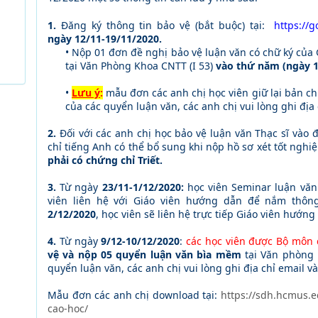
1.
Đăng ký thông tin bảo vệ (bắt buộc)
tại:
https://
ngày 12/11-19/11/2020.
• Nộp 01 đơn đề nghị bảo vệ luận văn có chữ ký của
tại Văn Phòng Khoa CNTT (I 53)
vào thứ năm (ngày 1
•
Lưu ý
:
mẫu đơn các anh chị học viên giữ lại bản ch
của các quyển luận văn, các anh chị vui lòng ghi địa c
2.
Đối với các anh chị học bảo vệ luận văn Thạc sĩ vào 
chỉ tiếng Anh có thể bổ sung khi nộp hồ sơ xét tốt nghiệ
phải có
chứng chỉ Triết.
3.
Từ ngày
23/11-1/12/2020:
học viên Seminar luận văn
viên liên hệ với Giáo viên hướng dẫn để nắm thông
2/12/2020
, học viên sẽ liên hệ trực tiếp Giáo viên hướng
4.
Từ ngày
9/12-10/12/2020
:
các học viên được Bộ môn 
vệ và nộp 05 quyển luận văn bìa mềm
tại Văn phòng 
quyển luận văn, các anh chị vui lòng ghi địa chỉ email và 
Mẫu đơn các anh chị download tại:
https://sdh.hcmus.
cao-hoc/