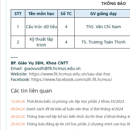
THÔNG BÁO
STT
Tên môn học
Số TC
GV giảng dạy
1
Cấu trúc dữ liệu
4
ThS. Văn Chí Nam
Kỹ thuật lập
2
4
TS. Trương Toàn Thịnh
trình
-----
BP. Giáo Vụ SĐH, Khoa CNTT
Email: giaovusdh@fit.hcmus.edu.vn
Website:
https://www.fit.hcmus.edu.vn/sau-dai-hoc
Facebook:
https://www.facebook.com/sdh.fit.hcmus/
Các tin liên quan
12.04.24
Thời khóa biểu có phòng các lớp Học phần 2 Khóa 33/2023
09.04.24
Danh sách đề tài bảo vệ luận văn thạc sĩ đợt tháng 4/2024
26.03.24
Thông báo mở lớp bổ túc kiến thức dự thi thạc sĩ khoá tháng 
25.03.24
Thông báo đăng ký tín chỉ học phần 2 chương trình cao học 