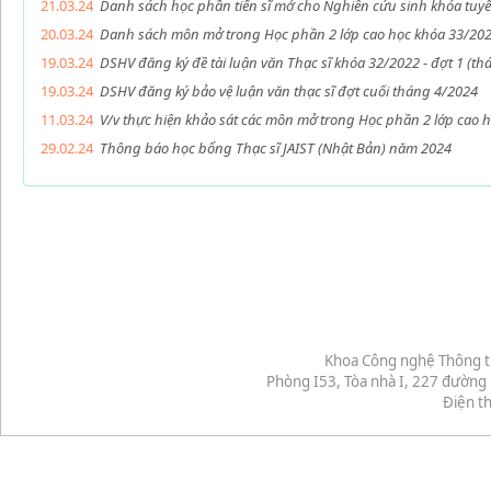
21.03.24
Danh sách học phần tiến sĩ mở cho Nghiên cứu sinh khóa tu
20.03.24
Danh sách môn mở trong Học phần 2 lớp cao học khóa 33/20
19.03.24
DSHV đăng ký đề tài luận văn Thạc sĩ khóa 32/2022 - đợt 1 (th
19.03.24
DSHV đăng ký bảo vệ luận văn thạc sĩ đợt cuối tháng 4/2024
11.03.24
V/v thực hiện khảo sát các môn mở trong Học phần 2 lớp cao 
29.02.24
Thông báo học bổng Thạc sĩ JAIST (Nhật Bản) năm 2024
Khoa Công nghệ Thông ti
Phòng I53, Tòa nhà I, 227 đườn
Điện th