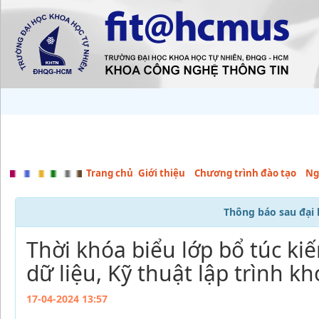
Trang chủ
Giới thiệu
Chương trình đào tạo
Ng
Thông báo sau đại 
Thời khóa biểu lớp bổ túc ki
dữ liệu, Kỹ thuật lập trình k
17-04-2024 13:57