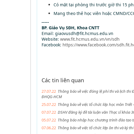
Có mặt tại phòng thi trước giờ thi 15 ph
Mang theo thẻ học viên hoặc CMND/CCC
-----
BP. Giáo Vụ SĐH, Khoa CNTT
Email: giaovusdh@fit.hcmus.edu.vn
Website:
www.fit.hcmus.edu.vn/vn/sdh
Facebook:
https://www.facebook.com/sdh.fit.
Các tin liên quan
27.07.22
Thông báo về việc đóng lệ phí thi và lịch th
ĐHQG-HCM
25.07.22
Thông báo về việc tổ chức lớp học môn Triết
07.07.22
DSHV đăng ký đề tài luận văn Thạc sĩ khóa 3
05.07.22
Thông báo nhập học chương trình đào tạo t
07.06.22
Thông báo về việc tổ chức lớp ôn thi và kỳ t