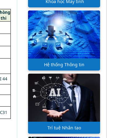
Khoa học Máy tính
hòng
thi
Hệ thống Thông tin
I 44
C31
Trí tuệ Nhân tạo