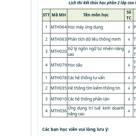
Lịch thi Kết thúc học phần 2 lớp ca
Số
STT
Mã MH
Tên môn học
TC
1
MTH064
Học máy ứng dụng
P
4
2
MTH063
Phân tích dữ liệu thông minh
T
4
Xử lý ngôn ngữ tự nhiên nâng
P
3
MTH020
4
cao
T
T
4
MTH079
Học sâu
4
T
1
MTH078
Các hệ thống tư vấn
T
4
2
MTH035
Hệ thống tìm kiếm thông tin
P
4
3
MTH010
Các hệ thống phân tán
T
4
Ứng dụng trí tuệ kinh doanh
4
MTH036
T
4
nâng cao
Các bạn học viên vui lòng lưu ý: