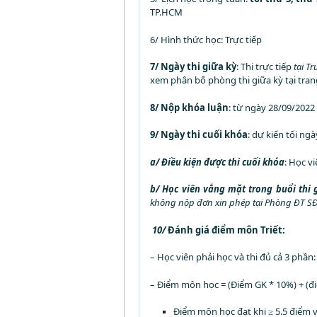
TP.HCM
6/ Hình thức học: Trực tiếp
7/ Ngày thi giữa kỳ
: Thi trực tiếp
tại T
xem phân bố phòng thi giữa kỳ tại trang
8/ Nộp khóa luận
: từ ngày 28/09/2022 
9/ Ngày thi cuối khóa
: dự kiến tối ngà
a/ Điều kiện được thi cuối khóa
: Học v
b/ Học viên vắng mặt trong buổi
thi
g
không nộp đơn xin phép tại Phòng ĐT SĐH
10/
Đánh giá điểm môn Triết:
– Học viên phải học và thi đủ cả 3 phần:
– Điểm môn học = (Điểm GK * 10%) + (đi
Điểm môn học đạt khi ≥ 5.5 điểm v