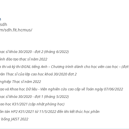
n
/sdh
m/sdh.fit.hcmus/
ạc sĩ khóa 30/2020 - đợt 2 (tháng 6/2022)
nh đào tạo thạc sĩ năm 2022
n thi và kỳ thi ĐGNL tiếng Anh – Chương trình dành cho học viên cao học – (đợt
văn Thạc sĩ của lớp cao học khoá 30/2020 đợt 2
t nghiệp Thạc sĩ năm 2022
tạo và Khoa học Dữ liệu - Viện nghiên cứu cao cấp về Toán ngày 07/06/2022
ạc sĩ khóa 30/2020 - đợt 1 (tháng 5/2022)
cao học K31/2021 (cập nhật phòng học)
ân tán HP2 K31/2021 từ 11/5/2022 đến khi kết thúc học phần
c bổng JAIST 2022