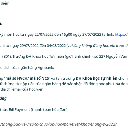
 điểm.
í
:
 ký môn học từ ngày 22/07/2022 đến 16g00 ngày 27/07/2022 tại link:
https:
phí từ ngày 29/07/2022 đến 04/08/2022 (
vui lòng
không đóng học phí trước t
ính (B01), Trường ĐH Khoa học Tự nhiên (giờ hành chính), số 227 Nguyễn Văn
iao dịch của ngân hàng Agribank:
ấp “
mã số HVCH
/
mã số NCS
” và tên trường
ĐH Khoa học Tự nhiên
cho n
 giữ chứng từ nộp tiền của ngân hàng để xác nhận đã đóng học phí. Hóa đơ
địa chỉ email của học viên
king
 thức Bill Payment (thanh toán hóa đơn)
/thong-bao-ve-viec-to-chuc-lop-hoc-mon-triet-khoa-thang-8-2022/