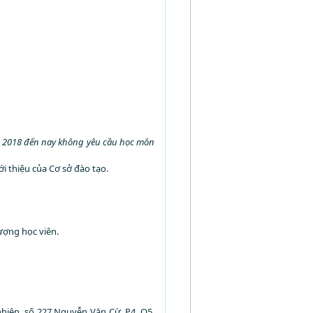
m 2018 đến nay không yêu cầu học môn
 thiệu của Cơ sở đào tạo.
ượng học viên.
hiên, số 227 Nguyễn Văn Cừ, P4, Q5,