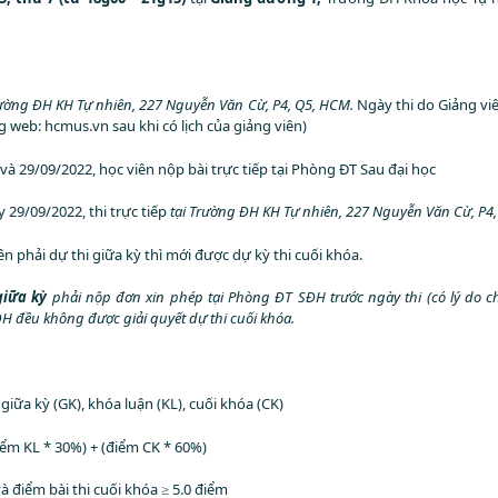
rường ĐH KH Tự nhiên, 227 Nguyễn Văn Cừ, P4,
Q5, HCM.
Ngày thi do Giảng viê
 web: hcmus.vn sau khi có lịch của giảng viên)
và 29/09/2022, học viên nộp bài trực tiếp tại Phòng ĐT Sau đại học
y 29/09/2022, thi trực tiếp
tại Trường ĐH KH Tự nhiên, 227 Nguyễn Văn Cừ, P4
iên phải dự thi giữa kỳ thì mới được dự kỳ thi cuối khóa.
iữa kỳ
phải nộp đơn xin phép tại Phòng ĐT SĐH
trước ngày thi
(có lý do 
 đều không được giải quyết dự thi cuối k
hóa
.
 giữa kỳ (GK), khóa luận (KL), cuối khóa (CK)
ểm KL * 30%) + (điểm CK * 60%)
à điểm bài thi cuối khóa ≥ 5.0 điểm