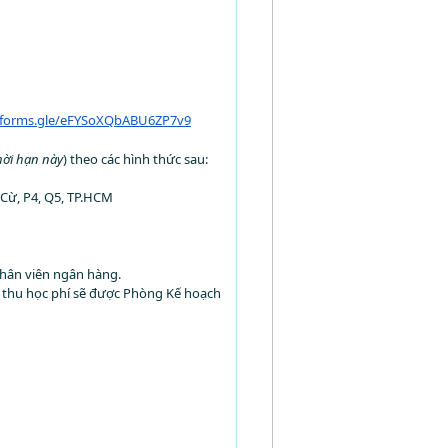
//forms.gle/eFYSoXQbABU6ZP7v9
hời hạn này
) theo các hình thức sau:
 Cừ, P4, Q5, TP.HCM
hân viên ngân hàng.
n thu học phí sẽ được Phòng Kế hoạch