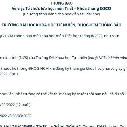
THÔNG BÁO
Về việc Tổ chức lớp học môn Triết – Khóa tháng 8/2022
(Chương trình dành cho học viên sau đại học)
TRƯỜNG ĐẠI HỌC KHOA HỌC TỰ NHIÊN, ĐHQG-HCM THÔNG BÁO
QG-HCM thông báo mở khóa học môn Triết học tháng 8/2022, như sau:
n cứu sinh (NCS) của Trường ĐH Khoa học Tự nhiên (
lưu ý: NCS từ khóa nă
thuộc hệ thống ĐHQG-HCM khi đăng ký tham gia khóa học phải có giấy giới
2022- đợt 1.
 học viên, Nhà trường có thể kết thúc đăng ký trước thời hạn nếu đã đủ số l
/09/2022 (12 buổi)
2022 và 03/09/2022
5, thứ 7 (từ 18g00 – 21g15)
tại
Giảng đường 1,
Trường ĐH Khoa học Tự n