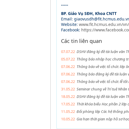
-----
BP. Giáo Vụ SĐH, Khoa CNTT
Email: giaovusdh@fit.hcmus.edu.v
Website:
www.fit.hcmus.edu.vn/vn
Facebook:
https://www.facebook.co
Các tin liên quan
07.07.22
DSHV đăng ký đề tài luận văn Th
05.07.22
Thông báo nhập học chương trì
07.06.22
Thông báo về việc tổ chức lớp ô
07.06.22
Thông báo đăng ký đề tài luận 
07.06.22
Thông báo về việc tổ chức lễ tố
31.05.22
Seminar chung về Trí tuệ Nhân 
18.05.22
DSHV đăng ký đề tài luận văn Th
17.05.22
Thời khóa biểu Học phần 2 lớp 
11.05.22
Đổi phòng lớp Các hệ thống ph
10.05.22
Gia hạn thời gian nộp hồ sơ họ