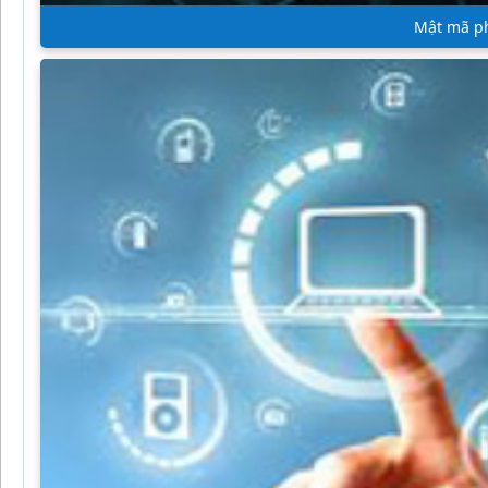
Mật mã ph