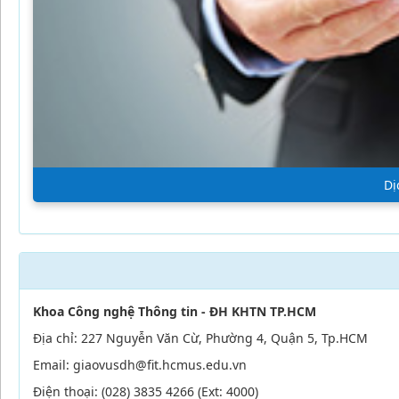
Dị
Khoa Công nghệ Thông tin - ĐH KHTN TP.HCM
Địa chỉ: 227 Nguyễn Văn Cừ, Phường 4, Quận 5, Tp.HCM
Email: giaovusdh@fit.hcmus.edu.vn
Điện thoại: (028) 3835 4266 (Ext: 4000)