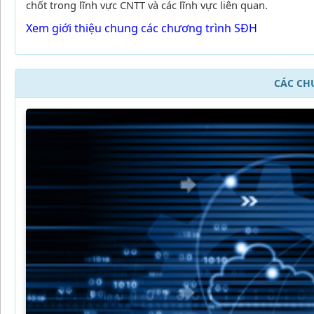
chốt trong lĩnh vực CNTT và các lĩnh vực liên quan.
Xem giới thiệu chung các chương trình SĐH
CÁC CH