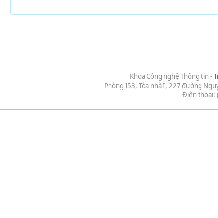
Khoa Công nghệ Thông tin -
T
Phòng I53, Tòa nhà I, 227 đường Ngu
Điện thoại: