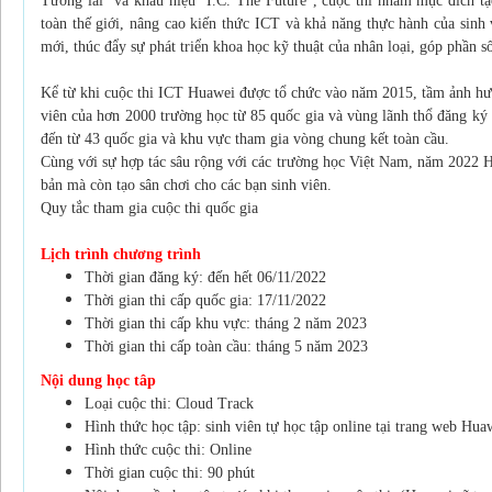
Tương lai" và khẩu hiệu "I.C. The Future", cuộc thi nhằm mục đích tạo
toàn thế giới, nâng cao kiến thức ICT và khả năng thực hành của sinh
mới, thúc đẩy sự phát triển khoa học kỹ thuật của nhân loại, góp phần s
Kể từ khi cuộc thi ICT Huawei được tổ chức vào năm 2015, tầm ảnh hưở
viên của hơn 2000 trường học từ 85 quốc gia và vùng lãnh thổ đăng ký t
đến từ 43 quốc gia và khu vực tham gia vòng chung kết toàn cầu.
Cùng với sự hợp tác sâu rộng với các trường học Việt Nam, năm 2022 H
bản mà còn tạo sân chơi cho các bạn sinh viên.
Quy tắc tham gia cuộc thi quốc gia
Lịch trình chương trình
Thời gian đăng ký: đến hết 06/11/2022
Thời gian thi cấp quốc gia: 17/11/2022
Thời gian thi cấp khu vực: tháng 2 năm 2023
Thời gian thi cấp toàn cầu: tháng 5 năm 2023
Nội dung học tâp
Loại cuộc thi: Cloud Track
Hình thức học tập: sinh viên tự học tập online tại trang web Hua
Hình thức cuộc thi: Online
Thời gian cuộc thi: 90 phút