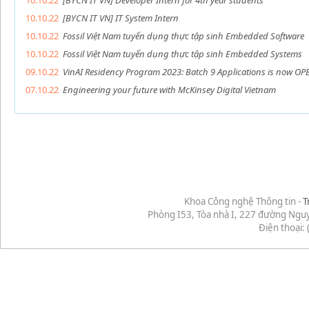
10.10.22
[BYCN IT VN] Developer Intern for 4th year students
10.10.22
[BYCN IT VN] IT System Intern
10.10.22
Fossil Việt Nam tuyển dụng thực tập sinh Embedded Software
10.10.22
Fossil Việt Nam tuyển dụng thực tập sinh Embedded Systems
09.10.22
VinAI Residency Program 2023: Batch 9 Applications is now OP
07.10.22
Engineering your future with McKinsey Digital Vietnam
Khoa Công nghệ Thông tin -
T
Phòng I53, Tòa nhà I, 227 đường Ngu
Điện thoại: