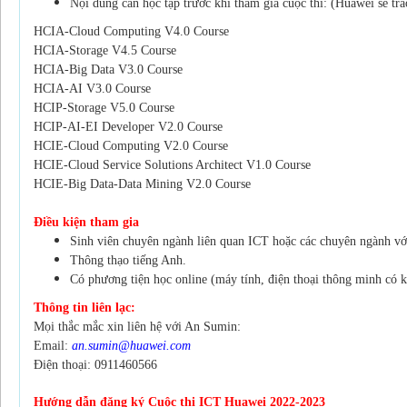
Nội dung cần học tập trước khi tham gia cuộc thi: (Huawei sẽ tr
HCIA-Cloud Computing V4.0 Course
HCIA-Storage V4.5 Course
HCIA-Big Data V3.0 Course
HCIA-AI V3.0 Course
HCIP-Storage V5.0 Course
HCIP-AI-EI Developer V2.0 Course
HCIE-Cloud Computing V2.0 Course
HCIE-Cloud Service Solutions Architect V1.0 Course
HCIE-Big Data-Data Mining V2.0 Course
Điều kiện tham gia
Sinh viên chuyên ngành liên quan ICT hoặc các chuyên ngành vớ
Thông thạo tiếng Anh.
Có phương tiện học online (máy tính, điện thoại thông minh có kế
Thông tin liên lạc:
Mọi thắc mắc xin liên hệ với An Sumin:
Email:
an.sumin@huawei.com
Điện thoại: 0911460566
Hướng dẫn đăng ký Cuộc thi ICT Huawei 2022-2023