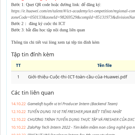
Bước 1: Quẹt QR code hoặc đường link: để đăng ký:
https://e.huawei.com/en/talent/#/ict-academy/ict-ompetition/regional-co
zoneCode=050133&zoneId=98269529&compId=85131973&divisionNa
Bước 2： đăng ký cuộc thi ICT
Bước 3: bắt đầu học tập nội dung liên quan
Thông tin chi tiết vui lòng xem tại tệp tin đính kèm
Tập tin đính kèm
TT
Tên file
1
Giới-thiệu-Cuộc-thi-ICT-toàn-cầu-của-Huawei.pdf
Các tin liên quan
14.10.22
Gameloft tuyển vị trí Producer Intern (Backend Team)
12.10.22
TUYỂN DỤNG 10 VỊ TRÍ FRESHER JAVA BIẾT TIẾNG NHẬT
12.10.22
CHƯƠNG TRÌNH TUYỂN DỤNG THỰC TẬP VÀ FRESHER CỦA DXC
10.10.22
ZaloPay Tech Intern 2022 - Tìm kiếm mầm non công nghệ gia 