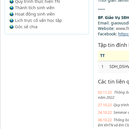
Thời gian Semin
Quy trình thực hiện TN
Thành tích sinh viên
-----
Hoạt động sinh viên
BP. Giáo Vụ SĐ
Lịch trực cố vấn học tập
Email: giaovus
Góc sẻ chia
Website:
www.fi
Facebook:
https
Tập tin đính
TT
1
SDH_DSHV-
Các tin liên
02.11.22
Thông bá
năm 2022
27.10.22
Quy trình
24.10.22
Seminar c
06.10.22
Thông bá
ĐH KHTN và ĐH Cla