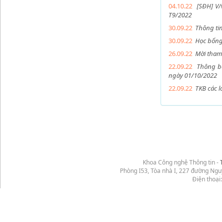
04.10.22
[SĐH] V/
T9/2022
30.09.22
Thông ti
30.09.22
Học bổng
26.09.22
Mời tham 
22.09.22
Thông b
ngày 01/10/2022
22.09.22
TKB các 
Khoa Công nghệ Thông tin -
Phòng I53, Tòa nhà I, 227 đường Ng
Điện thoại