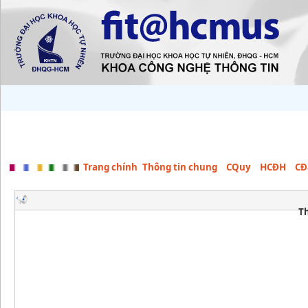
Trang chính
Thông tin chung
CQuy
HCĐH
CĐ
T