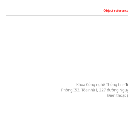
Object reference
Khoa Công nghệ Thông tin -
T
Phòng I53, Tòa nhà I, 227 đường Ngu
Điện thoại: