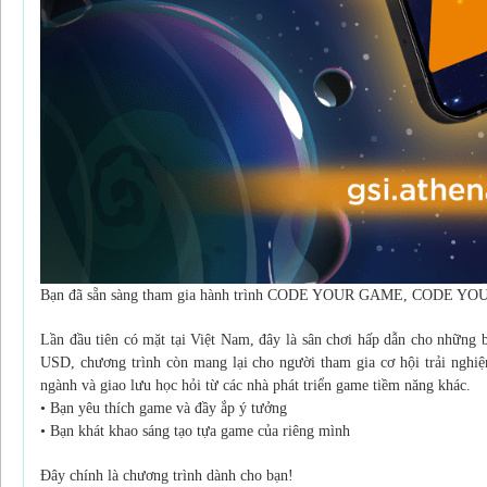
Bạn đã sẵn sàng tham gia hành trình CODE YOUR GAME, CODE 
Lần đầu tiên có mặt tại Việt Nam, đây là sân chơi hấp dẫn cho những 
USD, chương trình còn mang lại cho người tham gia cơ hội trải nghiệ
ngành và giao lưu học hỏi từ các nhà phát triển game tiềm năng khác.
• Bạn yêu thích game và đầy ắp ý tưởng
• Bạn khát khao sáng tạo tựa game của riêng mình
Đây chính là chương trình dành cho bạn!