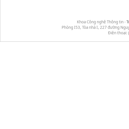
Khoa Công nghệ Thông tin -
T
Phòng I53, Tòa nhà I, 227 đường Ngu
Điện thoại: