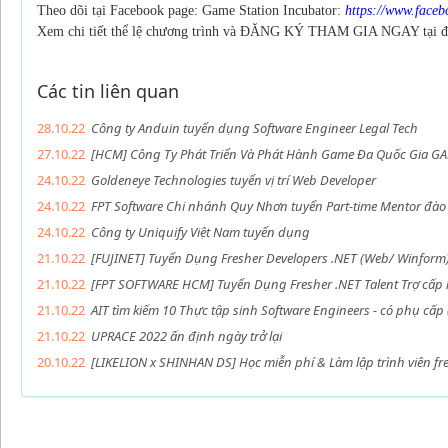
Theo dõi tại Facebook page: Game Station Incubator:
https://www.face
Xem chi tiết thể lệ chương trình và ĐĂNG KÝ THAM GIA NGAY tại 
Các tin liên quan
28.10.22
Công ty Anduin tuyển dụng Software Engineer Legal Tech
27.10.22
[HCM] Công Ty Phát Triển Và Phát Hành Game Đa Quốc Gia GA
24.10.22
Goldeneye Technologies tuyển vị trí Web Developer
24.10.22
FPT Software Chi nhánh Quy Nhơn tuyển Part-time Mentor đào t
24.10.22
Công ty Uniquify Việt Nam tuyển dụng
21.10.22
[FUJINET] Tuyển Dụng Fresher Developers .NET (Web/ Winform
21.10.22
[FPT SOFTWARE HCM] Tuyển Dụng Fresher .NET Talent Trợ cấp 
21.10.22
AIT tìm kiếm 10 Thực tập sinh Software Engineers - có phụ cấp
21.10.22
UPRACE 2022 ấn định ngày trở lại
20.10.22
[LIKELION x SHINHAN DS] Học miễn phí & Làm lập trình viên fr