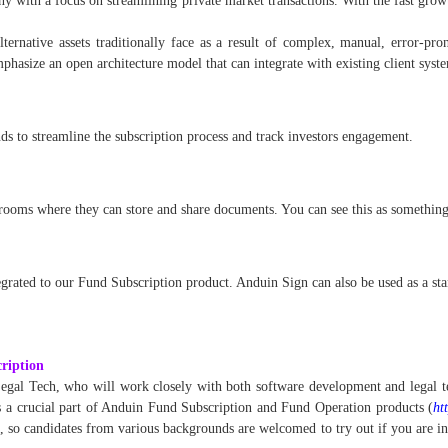
 with a focus on streamlining private market transactions. With the fast gro
alternative assets traditionally face as a result of complex, manual, error-p
hasize an open architecture model that can integrate with existing client syst
nds to streamline the subscription process and track investors engagement.
d rooms where they can store and share documents. You can see this as somethin
tegrated to our Fund Subscription product. Anduin Sign can also be used as a st
ription
gal Tech, who will work closely with both software development and legal te
s a crucial part of Anduin Fund Subscription and Fund Operation products (
ht
ng, so candidates from various backgrounds are welcomed to try out if you are in