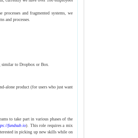
wth, currently we have over 100 employees
rone processes and fragmented systems, we
ems and processes.
g similar to Dropbox or Box.
and-alone product (for users who just want
ams to take part in various phases of the
tps://fundsub.io
). This role requires a mix
terested in picking up new skills while on