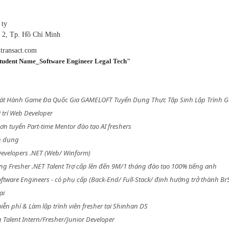
 ty
n 2, Tp. Hồ Chí Minh
ntransact.com
dent Name_Software Engineer Legal Tech"
hát Hành Game Đa Quốc Gia GAMELOFT Tuyển Dụng Thực Tập Sinh Lập Trình Ga
 trí Web Developer
n tuyển Part-time Mentor đào tạo AI freshers
ển dụng
Developers .NET (Web/ Winform)
 Fresher .NET Talent Trợ cấp lên đến 9M/1 tháng đào tạo 100% tiếng anh
oftware Engineers - có phụ cấp (Back-End/ Full-Stack/ định hướng trở thành Br
ại
ễn phí & Làm lập trình viên fresher tại Shinhan DS
alent Intern/Fresher/Junior Developer