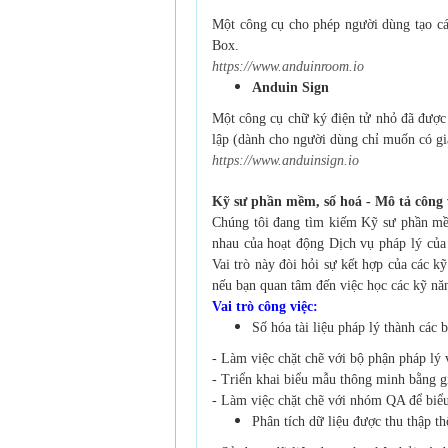
Một công cụ cho phép người dùng tạo các
Box.
https://www.anduinroom.io
Anduin Sign
Một công cụ chữ ký điện tử nhỏ đã được
lập (dành cho người dùng chỉ muốn có gi
https://www.anduinsign.io
Kỹ sư phần mềm, số hoá - Mô tả công 
Chúng tôi đang tìm kiếm Kỹ sư phần mềm
nhau của hoạt động Dịch vụ pháp lý của 
Vai trò này đòi hỏi sự kết hợp của các 
nếu bạn quan tâm đến việc học các kỹ nă
Vai trò công việc:
Số hóa tài liệu pháp lý thành các
- Làm việc chặt chẽ với bộ phận pháp lý 
- Triển khai biểu mẫu thông minh bằng 
- Làm việc chặt chẽ với nhóm QA để biể
Phân tích dữ liệu được thu thập 