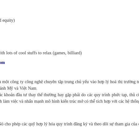
d equity)
h lots of cool stuffs to relax (games, billiard)
com
một công ty công nghệ chuyên tập trung chủ yếu vào hợp lý hoá thị trường tư
hánh Mỹ và Việt Nam.
c khoản đầu tư thay thế thường hay gặp phải do các quy trình phức tạp, thủ 
h làm việc và nhấn mạnh mô hình kiến ​​trúc mở có thể tích hợp với các hệ thốn
ó cho phép các quỹ hợp lý hóa quy trình đăng ký và theo dõi sự tham gia của 