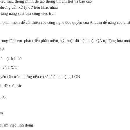
iểu mẫu thông minh để tạo thông tin chi tiết và báo cáo
ác đường dẫn xử lý dữ liệu khác nhau
tăng năng suất của công việc trên
iển phần mềm để cải thiện các công nghệ độc quyền của Anduin để nâng cao chấ
rong lĩnh vực phát triển phần mềm, kỹ thuật dữ liệu hoặc QA tự động hóa muố
thế
là một lợi thế
ệm về UX/UI
c yêu cầu trên nhưng nếu có sẽ là điểm cộng LỚN
ấn đề xuất sắc
 tốt
ệm
ờ làm việc linh động