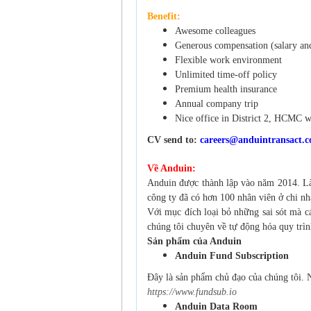
Benefit:
Awesome colleagues
Generous compensation (salary an
Flexible work environment
Unlimited time-off policy
Premium health insurance
Annual company trip
Nice office in District 2, HCMC wit
CV send to:
careers@anduintransact.
Về Anduin:
Anduin được thành lập vào năm 2014. Là 
công ty đã có hơn 100 nhân viên ở chi n
Với mục đích loại bỏ những sai sót mà cá
chúng tôi chuyên về tự động hóa quy trìn
Sản phẩm của Anduin
Anduin Fund Subscription
Đây là sản phẩm chủ đạo của chúng tôi. N
https://www.fundsub.io
Anduin Data Room