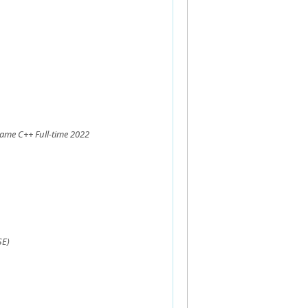
me C++ Full-time 2022
SE)