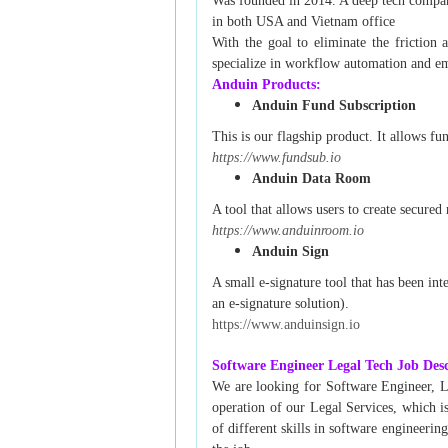
Was founded in 2014. A deep tech company
in both USA and Vietnam office
With the goal to eliminate the friction 
specialize in workflow automation and emp
Anduin Products:
Anduin Fund Subscription
This is our flagship product. It allows fu
https://www.fundsub.io
Anduin Data Room
A tool that allows users to create secure
https://www.anduinroom.io
Anduin Sign
A small e-signature tool that has been in
an e-signature solution).
https://www.anduinsign.io
Software Engineer Legal Tech Job Desc
We are looking for Software Engineer, Le
operation of our Legal Services, which i
of different skills in software engineeri