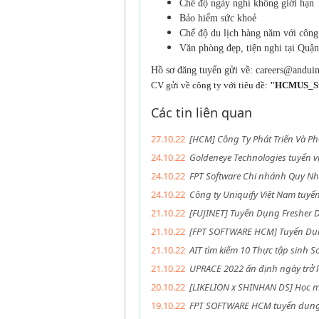
Chế độ ngày nghỉ không giới hạn
Bảo hiểm sức khoẻ
Chế độ du lịch hàng năm với công
Văn phòng đẹp, tiện nghi tại Quậ
Hồ sơ đăng tuyển gửi về: careers@andui
CV gửi về công ty với tiêu đề:
"HCMUS_Stu
Các tin liên quan
27.10.22
[HCM] Công Ty Phát Triển Và P
24.10.22
Goldeneye Technologies tuyển vị
24.10.22
FPT Software Chi nhánh Quy Nhơ
24.10.22
Công ty Uniquify Việt Nam tuy
21.10.22
[FUJINET] Tuyển Dụng Fresher 
21.10.22
[FPT SOFTWARE HCM] Tuyển Dụng
21.10.22
AIT tìm kiếm 10 Thực tập sinh S
21.10.22
UPRACE 2022 ấn định ngày trở l
20.10.22
[LIKELION x SHINHAN DS] Học mi
19.10.22
FPT SOFTWARE HCM tuyển dụng T