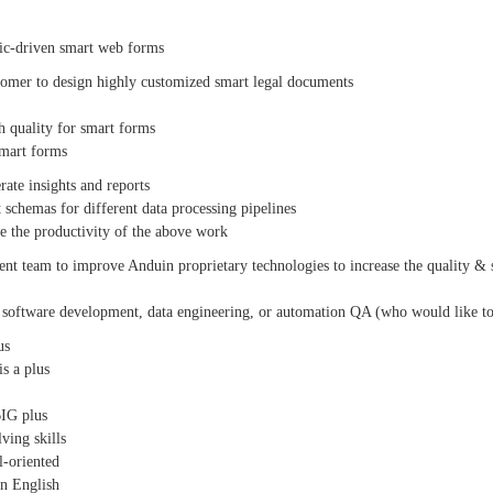
gic-driven smart web forms
tomer to design highly customized smart legal documents
 quality for smart forms
smart forms
rate insights and reports
nt schemas for different data processing pipelines
se the productivity of the above work
nt team to improve Anduin proprietary technologies to increase the quality & 
 software development, data engineering, or automation QA (who would like to
us
is a plus
BIG plus
ving skills
-oriented
in English