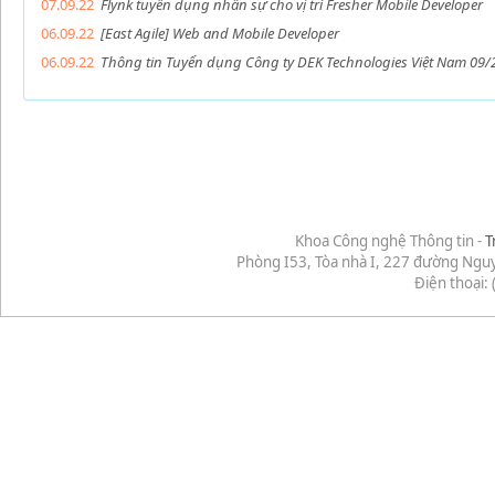
07.09.22
Flynk tuyển dụng nhân sự cho vị trí Fresher Mobile Developer
06.09.22
[East Agile] Web and Mobile Developer
06.09.22
Thông tin Tuyển dụng Công ty DEK Technologies Việt Nam 09/
Khoa Công nghệ Thông tin -
T
Phòng I53, Tòa nhà I, 227 đường Ngu
Điện thoại: