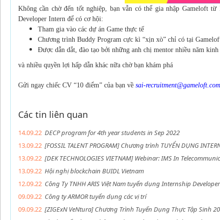
Không cần chờ đến tốt nghiệp, bạn vẫn có thể gia nhập Gameloft từ 
Developer Intern để có cơ hội:
Tham gia vào các dự án Game thực tế
Chương trình Buddy Program cực kì “xịn xò” chỉ có tại Gamelof
Được dẫn dắt, đào tạo bởi những anh chị mentor nhiều năm kin
và nhiều quyền lợi hấp dẫn khác nữa chờ bạn khám phá
Gửi ngay chiếc CV “10 điểm” của bạn về
sai-recruitment@gameloft.co
Các tin liên quan
14.09.22
DECP program for 4th year students in Sep 2022
13.09.22
[FOSSIL TALENT PROGRAM] Chương trình TUYỂN DỤNG INTER
13.09.22
[DEK TECHNOLOGIES VIETNAM] Webinar: IMS In Telecommunic
13.09.22
Hội nghị blockchain BUIDL Vietnam
12.09.22
Công Ty TNHH ARIS Việt Nam tuyển dụng Internship Developer 
09.09.22
Công ty ARMOR tuyển dụng các vị trí
09.09.22
[ZIGExN VeNtura] Chương Trình Tuyển Dụng Thực Tập Sinh 20