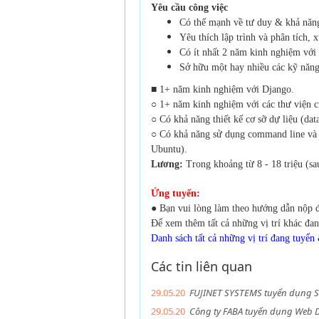
Yêu cầu công việc
Có thế mạnh về tư duy & khả năng
Yêu thích lập trình và phân tích, x
Có ít nhất 2 năm kinh nghiệm với
Sở hữu một hay nhiều các kỹ năng 
■ 1+ năm kinh nghiệm với Django.
○ 1+ năm kinh nghiệm với các thư viện 
○ Có khả năng thiết kế cơ sỡ dự liệu (da
○ Có khả năng sử dụng command line và
Ubuntu).
Lương:
Trong khoảng từ 8 - 18 triệu (sau
Ứng tuyển:
● Bạn vui lòng làm theo hướng dẫn nộp 
Để xem thêm tất cả những vị trí khác đan
Danh sách tất cả những vị trí đang tuyển
Các tin liên quan
29.05.20
FUJINET SYSTEMS tuyển dụng So
29.05.20
Công ty FABA tuyển dụng Web De