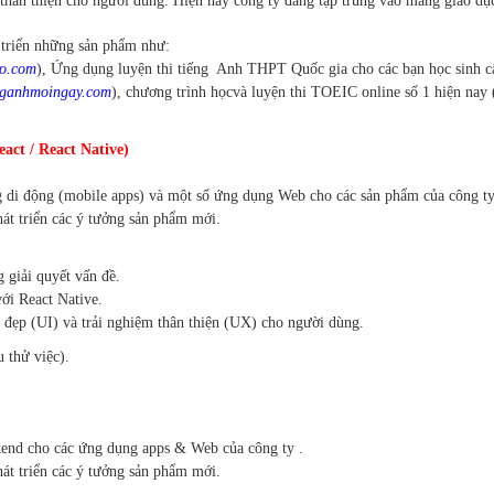
 thân thiện cho người dùng.
Hiện nay công ty đang tập trung vào mảng giáo dục
t triển những sản phẩm như:
ro.com
), Ứng dụng luyện thi tiếng Anh
THPT Quốc gia cho các bạn học sinh cấ
enganhmoingay.com
), chương trình học
và luyện thi TOEIC online số 1 hiện nay
eact / React Native)
g di động (mobile apps) và một
số ứng dụng Web cho các sản phẩm của công ty
át triển các ý tưởng sản phẩm mới.
 giải quyết vấn đề.
với React Native.
n đẹp (UI) và trải nghiệm thân
thiện (UX) cho người dùng.
 thử việc).
kend cho các ứng dụng apps
& Web của công ty .
át triển các ý tưởng sản
phẩm mới.