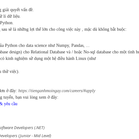
 giải quyết vấn đề.
ử lí dữ liệu.
 Python.
sau sẽ là những lợi thế lớn
cho công việc này , mặc dù không bắt buộc:
của Python cho
data science như Numpy, Pandas, ...
tabase design)
cho Relational Database và / hoặc No-sql database
cho một tình h
 có kinh
nghiệm sử dụng một hệ điều hành Linux (như
 thử việc).
đơn ở đây:
https://tienganhmoingay.com/careers/#apply
g tuyển, bạn vui lòng xem ở đây:
 & yêu cầu
ftware Developers (.NET)
velopers (Junior - Mid Level)