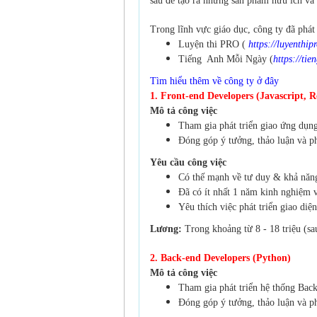
sâu để tạo ra những sản phẩm hữu ích và
Trong lĩnh vực giáo dục, công ty đã phá
Luyện thi PRO (
https://luyenthip
Tiếng Anh Mỗi Ngày (
https://ti
Tìm hiểu thêm về công ty ở đây
1. Front-end Developers (Javascript, R
Mô tả công việc
Tham gia phát triển giao ứng dụn
Đóng góp ý tưởng, thảo luận và ph
Yêu cầu công việc
Có thế mạnh về tư duy & khả năng
Đã có ít nhất 1 năm kinh nghiệm 
Yêu thích việc phát triển giao diệ
Lương:
Trong khoảng từ 8 - 18 triệu (sau
2. Back-end Developers (Python)
Mô tả công việc
Tham gia phát triển hệ thống Bac
Đóng góp ý tưởng, thảo luận và ph