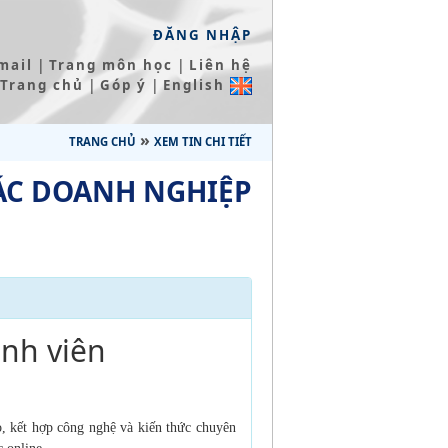
ĐĂNG NHẬP
|
|
mail
Trang môn học
Liên hệ
|
|
Trang chủ
Góp ý
English
»
TRANG CHỦ
XEM TIN CHI TIẾT
ÁC DOANH NGHIỆP
nh viên
o, kết hợp công nghệ và kiến thức
chuyên