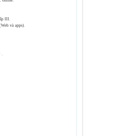
 online.
p III.
 (Web và apps).
 .