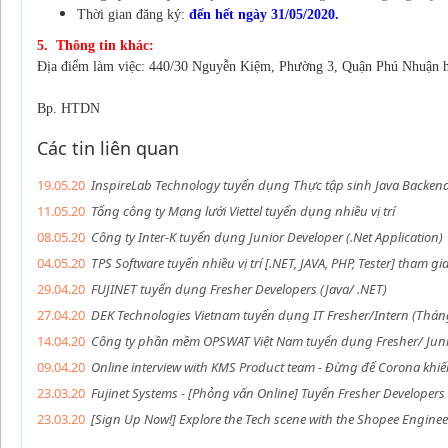
Thời gian đăng ký:
đến hết ngày 31/05/2020.
5. Thông tin khác:
Địa điểm làm việc: 440/30 Nguyễn Kiệm, Phường 3, Quận Phú Nhuận 
Bp. HTDN
Các tin liên quan
19.05.20
InspireLab Technology tuyển dụng Thực tập sinh Java Backen
11.05.20
Tổng công ty Mạng lưới Viettel tuyển dụng nhiều vị trí
08.05.20
Công ty Inter-K tuyển dụng Junior Developer (.Net Application)
04.05.20
TPS Software tuyển nhiều vị trí [.NET, JAVA, PHP, Tester] tham 
29.04.20
FUJINET tuyển dụng Fresher Developers (Java/ .NET)
27.04.20
DEK Technologies Vietnam tuyển dụng IT Fresher/Intern (Thán
14.04.20
Công ty phần mềm OPSWAT Việt Nam tuyển dụng Fresher/ Junio
09.04.20
Online interview with KMS Product team - Đừng để Corona khiế
23.03.20
Fujinet Systems - [Phỏng vấn Online] Tuyển Fresher Developers 
23.03.20
[Sign Up Now!] Explore the Tech scene with the Shopee Engine