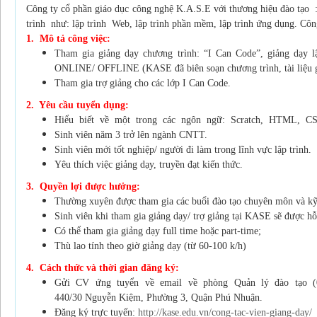
Công ty cổ phần giáo dục công nghệ K.A.S.E với thương hiệu đào tạo
trình như: lập trình Web, lập trình phần mềm, lập trình ứng dụng. Cô
1. Mô tả công việc:
Tham gia giảng dạy chương trình: “I Can Code”, giảng dạy l
ONLINE/
OFFLINE (KASE đã biên soạn chương trình, tài liệu 
Tham gia trợ giảng cho các lớp I Can Code.
2. Yêu cầu tuyển dụng:
Hiểu biết về một trong các ngôn ngữ: Scratch, HTML, CSS
Sinh viên năm 3 trở lên ngành CNTT.
Sinh viên mới tốt nghiệp/ người đi làm trong lĩnh vực lập trình.
Yêu thích việc giảng dạy, truyền đạt kiến thức.
3. Quyền lợi được hưởng:
Thường xuyên được tham gia các buổi đào tạo chuyên môn và k
Sinh viên khi tham gia giảng dạy/ trợ giảng tại KASE sẽ được hỗ
Có thể tham gia giảng dạy full time hoặc part-time;
Thù lao tính theo giờ giảng dạy (từ 60-100 k/h)
4. Cách thức và thời gian đăng ký:
Gửi CV ứng tuyển về email về phòng Quản lý đào tạo 
440/30
Nguyễn Kiệm, Phường 3, Quận Phú Nhuận.
Đăng ký trực tuyến:
http://kase.edu.vn/cong-tac-vien-giang-day/