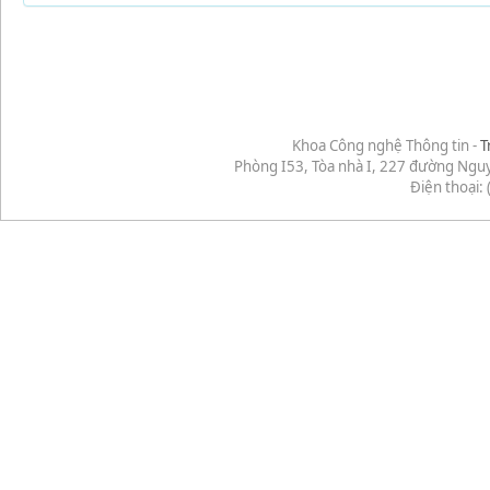
Khoa Công nghệ Thông tin -
T
Phòng I53, Tòa nhà I, 227 đường Ngu
Điện thoại: