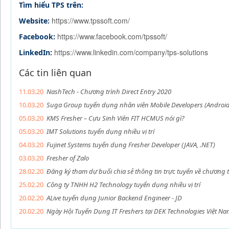
Tìm hiểu TPS trên:
https://www.tpssoft.com/
Website:
https://www.facebook.com/tpssoft/
Facebook:
https://www.linkedin.com/company/tps-solutions
LinkedIn:
Các tin liên quan
11.03.20
NashTech - Chương trình Direct Entry 2020
10.03.20
Suga Group tuyển dụng nhân viên Mobile Developers (Android/
05.03.20
KMS Fresher – Cựu Sinh Viên FIT HCMUS nói gì?
05.03.20
IMT Solutions tuyển dụng nhiều vị trí
04.03.20
Fujinet Systems tuyển dụng Fresher Developer (JAVA, .NET)
03.03.20
Fresher of Zalo
28.02.20
Đăng ký tham dự buổi chia sẻ thông tin trực tuyến về chương 
25.02.20
Công ty TNHH H2 Technology tuyển dụng nhiều vị trí
20.02.20
ALive tuyển dụng Junior Backend Engineer - JD
20.02.20
Ngày Hội Tuyển Dụng IT Freshers tại DEK Technologies Việt Na