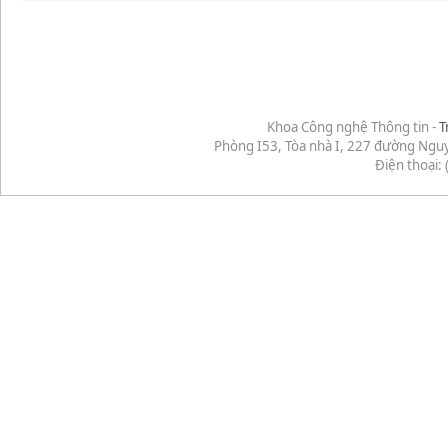
Khoa Công nghệ Thông tin -
T
Phòng I53, Tòa nhà I, 227 đường Ngu
Điện thoại: