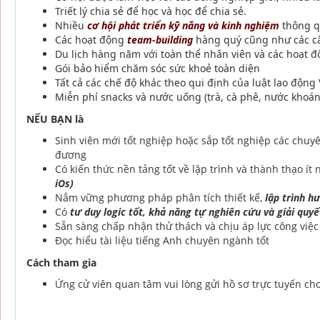
Triết lý chia sẻ để học và học để chia sẻ.
Nhiều
cơ hội phát triển kỹ năng và kinh nghiệm
thông qu
Các hoạt động
team-building
hàng quý cũng như các câu
Du lịch hàng năm với toàn thể nhân viên và các hoạt 
Gói bảo hiểm chăm sóc sức khoẻ toàn diện
Tất cả các chế độ khác theo qui định của luật lao động
Miễn phí snacks và nước uống (trà, cà phê, nước khoá
NẾU BẠN là
Sinh viên mới tốt nghiệp hoặc sắp tốt nghiệp các chu
đương
Có kiến thức nền tảng tốt về lập trình và thành thạo ít
iOs)
Nắm vững phương pháp phân tích thiết kế,
lập trình h
Có
tư duy logic tốt, khả năng tự nghiên cứu và giải quyế
Sẵn sàng chấp nhận thử thách và chịu áp lực công việc 
Đọc hiểu tài liệu tiếng Anh chuyên ngành tốt
Cách tham gia
Ứng cử viên quan tâm vui lòng gửi hồ sơ trực tuyến ch