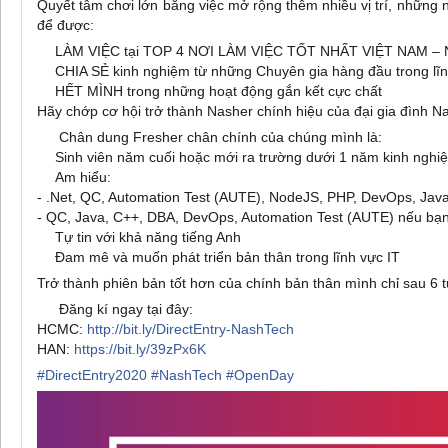
Quyết tâm chơi lớn bằng việc mở rộng thêm nhiều vị trí, những nh
để được:
LÀM VIỆC tại TOP 4 NƠI LÀM VIỆC TỐT NHẤT VIỆT NAM –
🔅
CHIA SẺ kinh nghiệm từ những Chuyên gia hàng đầu trong lĩ
🔅
HẾT MÌNH trong những hoạt động gắn kết cực chất
🔅
Hãy chớp cơ hội trở thành Nasher chính hiệu của đại gia đình 
Chân dung Fresher chân chính của chúng mình là:
🙆🏻‍♀️
Sinh viên năm cuối hoặc mới ra trường dưới 1 năm kinh nghi
🔅
Am hiểu:
🔅
- .Net, QC, Automation Test (AUTE), NodeJS, PHP, DevOps, Jav
- QC, Java, C++, DBA, DevOps, Automation Test (AUTE) nếu bạn
Tự tin với khả năng tiếng Anh
🔅
Đam mê và muốn phát triển bản thân trong lĩnh vực IT
🔅
Trở thành phiên bản tốt hơn của chính bản thân mình chỉ sau 6 
Đăng kí ngay tại đây:
👉🏼
HCMC:
http://bit.ly/DirectEntry-NashTech
HAN:
https://bit.ly/39zPx6K
#
DirectEntry2020
#
NashTech
#
OpenDay