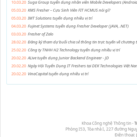
10.03.20
Suga Group tuyển dụng nhân viên Mobile Developers (Android/
05.03.20
KMS Fresher – Cựu Sinh Viên FIT HCMUS nói gì?
05.03.20
IMT Solutions tuyển dụng nhiều vị trí
04.03.20
Fujinet Systems tuyển dụng Fresher Developer (JAVA, .NET)
03.03.20
Fresher of Zalo
28.02.20
Đăng ký tham dự buổi chia sẻ thông tin trực tuyến về chương 
25.02.20
Công ty TNHH H2 Technology tuyển dụng nhiều vị trí
20.02.20
ALive tuyển dụng Junior Backend Engineer - JD
20.02.20
Ngày Hội Tuyển Dụng IT Freshers tại DEK Technologies Việt Na
20.02.20
VinaCapital tuyển dụng nhiều vị trí
Khoa Công nghệ Thông tin -
T
Phòng I53, Tòa nhà I, 227 đường Ngu
Điện thoại: