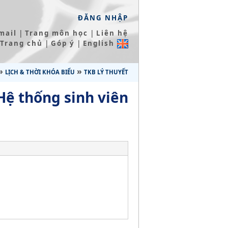
ĐĂNG NHẬP
|
|
mail
Trang môn học
Liên hệ
|
|
Trang chủ
Góp ý
English
»
»
LỊCH & THỜI KHÓA BIỂU
TKB LÝ THUYẾT
Hệ thống sinh viên