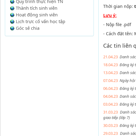
Quy trình thực hiện TN
Thời gian nộp:
Thành tích sinh viên
Hoạt động sinh viên
Lưu ý:
Lịch trực cố vấn học tập
- Nộp file .pdf
Góc sẻ chia
- Cách đặt tên:
Các tin liên
21.04.23
Danh sác
18.04.23
Đăng ký 
13.04.23
Danh sác
07.04.23
Ngày hội
06.04.23
Đăng ký 
04.04.23
Danh sác
03.04.23
Đăng ký 
31.03.23
Danh sác
giao tiếp (lớp 7)
30.03.23
Đăng ký 
29.03.23
Danh sác