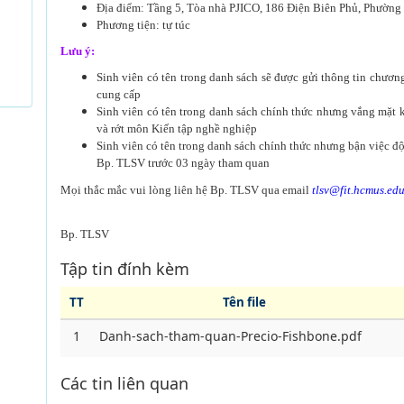
Địa điểm:
Tầng 5, Tòa nhà PJICO, 186 Điện Biên Phủ, Phường
Phương tiện: tự túc
Lưu ý:
Sinh viên có tên trong danh sách sẽ được gửi thông tin chương 
cung cấp
Sinh viên có tên trong danh sách chính thức nhưng vắng mặt 
và rớt môn Kiến tập nghề nghiệp
Sinh viên có tên trong danh sách chính thức nhưng bận việc đột
Bp. TLSV trước 03 ngày tham quan
Mọi thắc mắc vui lòng liên hệ Bp. TLSV qua email
tlsv@fit.hcmus.edu
Bp. TLSV
Tập tin đính kèm
TT
Tên file
1
Danh-sach-tham-quan-Precio-Fishbone.pdf
Các tin liên quan