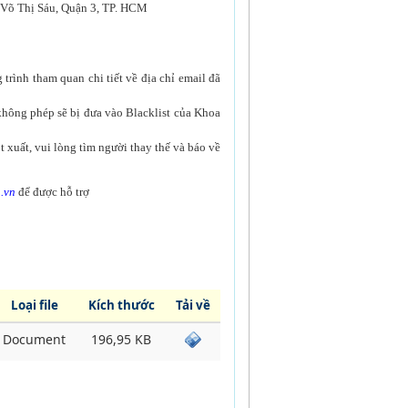
 Võ Thị Sáu, Quận 3, TP. HCM
trình tham quan chi tiết về địa chỉ email đã
không phép sẽ bị đưa vào Blacklist của Khoa
 xuất, vui lòng tìm người thay thế và báo về
.vn
để được hỗ trợ
Loại file
Kích thước
Tải về
Document
196,95 KB