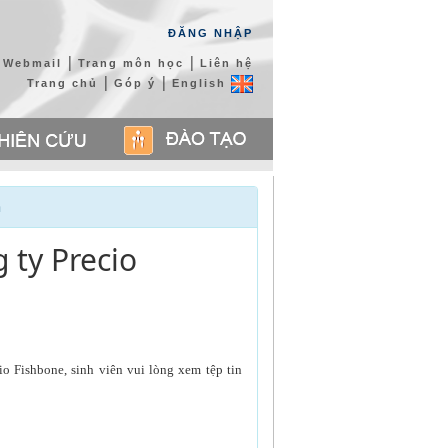
ĐĂNG NHẬP
|
|
Webmail
Trang môn học
Liên hệ
|
|
Trang chủ
Góp ý
English
n
ty Precio
io Fishbone
, sinh viên vui lòng xem tệp tin