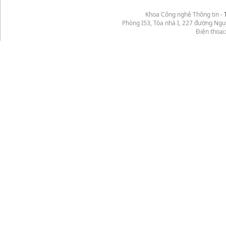
Khoa Công nghệ Thông tin -
Phòng I53, Tòa nhà I, 227 đường Ng
Điện thoại