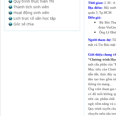
Quy trình thực hiện TN
Thời gian:
2:30 - 4
Thành tích sinh viên
Địa điểm:
Hội trư
Hoạt động sinh viên
quận 5, Tp.HCM
Lịch trực cố vấn học tập
Diễn giả:
Bà Bùi Tha
Góc sẻ chia
đoàn VinGr
Ông Lê Đình
Người tham dự:
Tất
mật và Tin Bảo mật 
Giới thiệu chung v
“Chương trình Học
một cấu phần của “
Mục tiêu của Chươn
dẫn dắt, thúc đẩy s
đào tạo bao gồm trí
thông tin mạng…
Ứng viên tham gia 
có độ tuổi không qu
trên các phẩm chất 
ngữ, tiềm năng và 
Quy trình tuyển chọ
chuyên môn sâu tro