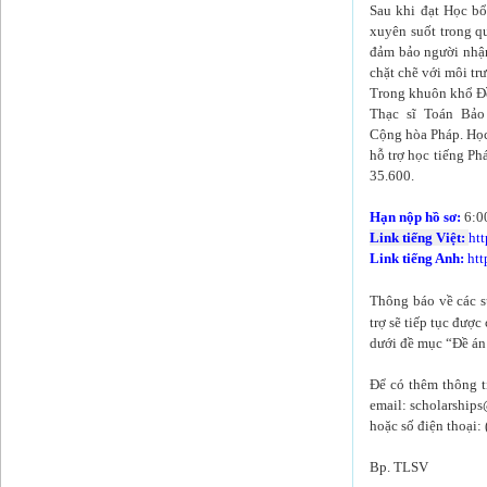
Sau khi đạt Học bổ
xuyên suốt trong qu
đảm bảo người nhận
chặt chẽ với môi t
Trong khuôn khổ Đề
Thạc sĩ Toán Bảo
Cộng hòa Pháp. Học 
hỗ trợ học tiếng P
35.600.
Hạn nộp hồ sơ:
6:0
Link tiếng Việt:
ht
Link tiếng Anh:
htt
Thông báo về các s
trợ sẽ tiếp tục được
dưới đề mục “Đề án
Để có thêm thông t
email: scholarship
hoặc số điện thoại:
Bp. TLSV