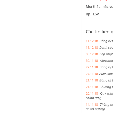
Mọi thắc mắc vu
Bp.TLSV
Các tin liên
11.12.18
Đăng ký 
11.12.18
Danh sác
05.12.18
Cập nhật 
30.11.18
Workshop
29.11.18
Đăng ký t
27.11.18
AMP Road
21.11.18
Đăng ký 
21.11.18
Chương t
20.11.18
Quy trìn
chính quy)
14.11.18
Thông bá
án tốt nghiệp