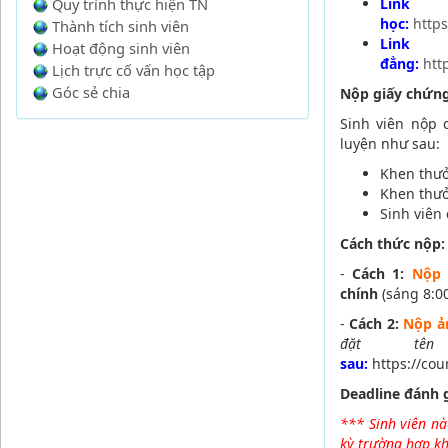
Quy trình thực hiện TN
Link
học:
http
Thành tích sinh viên
Link
Hoạt động sinh viên
đẳng:
htt
Lịch trực cố vấn học tập
Góc sẻ chia
Nộp giấy chứng
Sinh viên nộp 
luyện như sau:
Khen thư
Khen thưở
Sinh viên
Cách thức nộp: 
-
Cách 1:
Nộp 
chính
(sáng 8:00
-
Cách 2:
Nộp ả
đặt tê
sau:
https://co
Deadline đánh 
*** Sinh viên nà
kỳ trường hợp kh