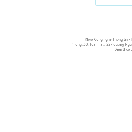
Khoa Công nghệ Thông tin -
Phòng I53, Tòa nhà I, 227 đường Ng
Điện thoại