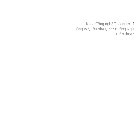
Khoa Công nghệ Thông tin -
Phòng I53, Tòa nhà I, 227 đường Ng
Điện thoại