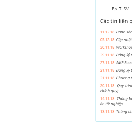
Bp. TLSV
Các tin liên
11.12.18
Danh sác
05.12.18
Cập nhật 
30.11.18
Workshop
29.11.18
Đăng ký t
27.11.18
AMP Road
21.11.18
Đăng ký 
21.11.18
Chương t
20.11.18
Quy trìn
chính quy)
14.11.18
Thông bá
án tốt nghiệp
13.11.18
Thông tin