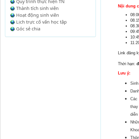
Quy trình thực hiện TN
Nội dung c
Thành tích sinh viên
Hoạt động sinh viên
08:0
08.1
Lịch trực cố vấn học tập
08.3
Góc sẻ chia
09:4
10:4
11:2
Link đăng 
Thời hạn:
đ
Lưu ý:
Sinh
Danh
Các 
thay
diễn
Nhữn
Khoa
Thôn