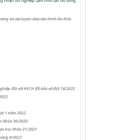
ng nhận tốt nghiệp tạm thời cần bổ sung
ang-va-xet-tuyen-dao-tao-trinh-do-thac-
t nghiệp đối với HVCH đã bảo vệ đợt T4/2022
/2022
đợt 1 năm 2022
ọc khóa 30/2020
cao học khóa 31/2021
tháng 4/2022