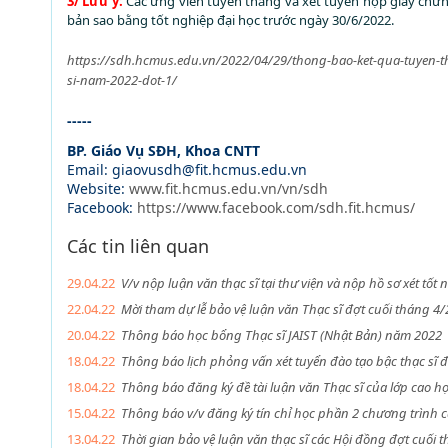
3/ Lưu ý:
Các ứng viên tuyển thẳng và xét tuyển nộp giấy chứ
bản sao bằng tốt nghiệp đại học trước ngày 30/6/2022.
https://sdh.hcmus.edu.vn/2022/04/29/thong-bao-ket-qua-tuyen-th
si-nam-2022-dot-1/
-----
BP. Giáo Vụ SĐH, Khoa CNTT
Email: giaovusdh@fit.hcmus.edu.vn
Website:
www.fit.hcmus.edu.vn/vn/sdh
Facebook:
https://www.facebook.com/sdh.fit.hcmus/
Các tin liên quan
29.04.22
V/v nộp luận văn thạc sĩ tại thư viện và nộp hồ sơ xét tố
22.04.22
Mời tham dự lễ bảo vệ luận văn Thạc sĩ đợt cuối tháng 4
20.04.22
Thông báo học bổng Thạc sĩ JAIST (Nhật Bản) năm 2022
18.04.22
Thông báo lịch phỏng vấn xét tuyển đào tạo bậc thạc sĩ 
18.04.22
Thông báo đăng ký đề tài luận văn Thạc sĩ của lớp cao h
15.04.22
Thông báo v/v đăng ký tín chỉ học phần 2 chương trình 
13.04.22
Thời gian bảo vệ luận văn thạc sĩ các Hội đồng đợt cuối 