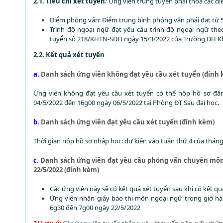
2.1. Tiêu chí xét tuyển
:
Ứng viên trúng tuyển phải thỏa các điề
Điểm phỏng vấn: Điểm trung bình phỏng vấn phải đạt từ 5.
Trình độ ngoại ngữ đạt yêu cầu trình độ ngoại ngữ the
tuyển số 218/KHTN-SĐH ngày 15/3/2022 của Trường ĐH 
2.2. Kết quả xét tuyển
a.
Danh sách ứng viên không đạt yêu cầu xét tuyển (đính
Ứng viên không đạt yêu cầu xét tuyển có thể nộp hồ sơ đăng
04/5/2022 đến 16g00 ngày 06/5/2022 tại Phòng ĐT Sau đại học.
b.
Danh sách ứng viên đạt yêu cầu xét tuyển (đính kèm)
Thời gian nộp hồ sơ nhập học: dự kiến vào tuần thứ 4 của thán
c.
Danh sách ứng viên đạt yêu cầu phỏng vấn chuyên môn
22/5/2022 (đính kèm)
Các ứng viên này sẽ có kết quả xét tuyển sau khi có kết q
Ứng viên nhận giấy báo thi môn ngoại ngữ trong giờ hà
6g30 đến 7g00 ngày 22/5/2022