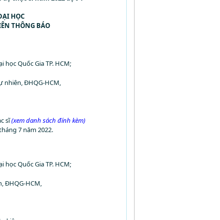
ĐẠI HỌC
IÊN THÔNG BÁO
ại học Quốc Gia TP. HCM;
 Tự nhiên, ĐHQG-HCM,
c sĩ
(xem danh sách đính kèm)
 tháng 7 năm 2022.
ại học Quốc Gia TP. HCM;
iên, ĐHQG-HCM,