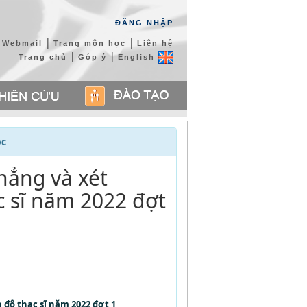
ĐĂNG NHẬP
|
|
Webmail
Trang môn học
Liên hệ
|
|
Trang chủ
Góp ý
English
ọc
hẳng và xét
c sĩ năm 2022 đợt
 độ thạc sĩ năm 2022 đợt 1