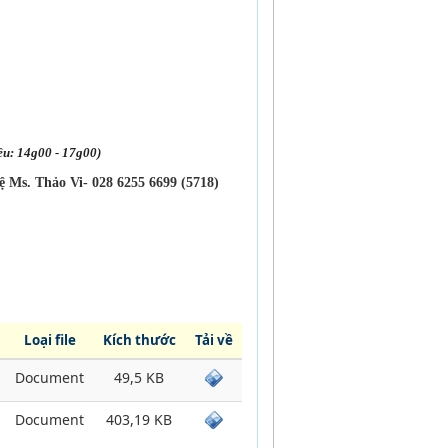
iều: 14g00 - 17g00)
hệ Ms. Thảo Vi- 028 6255 6699 (5718)
Loại file
Kích thước
Tải về
Document
49,5 KB
Document
403,19 KB