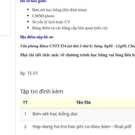
Hồ sơ bao gồm:
Đơn xét học bổng (file đính kèm)
CMND photo
Sơ yếu lý lịch hoặc CV
Bảng điểm và các bằng cấp liên quan (nếu có)
Địa điểm nộp hồ sơ:
V
ăn phòng Khoa CNTT I54 (từ thứ 2-thứ 6; Sáng: 8g00 - 12g00, Ch
Mọi chi tiết thắc mắc về chương trình học bổng vui lòng liên 
Bp. TLSV
Tập tin đính kèm
TT
Tên file
1
Đơn-xét-học-bổng.doc
2
Hop-dong-ho-tro-hoc-phi-co-dieu-kien---final.pdf