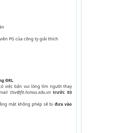
oàn
iên PG của công ty giải thích
y
ng ĐRL
ó việc bận vui lòng tìm người thay
email
tlsv@fit.hcmus.edu.vn
trước 03
vắng mặt không phép sẽ bị
đưa vào