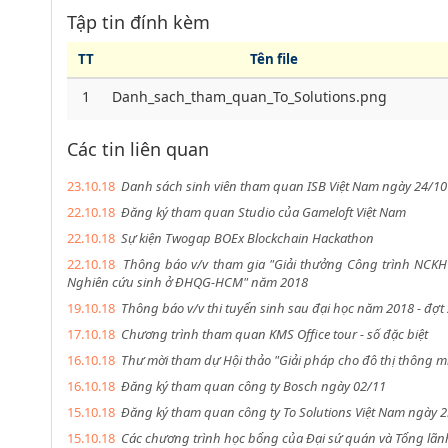
Tập tin đính kèm
TT
Tên file
1
Danh_sach_tham_quan_To_Solutions.png
Các tin liên quan
23.10.18
Danh sách sinh viên tham quan ISB Việt Nam ngày 24/10
22.10.18
Đăng ký tham quan Studio của Gameloft Việt Nam
22.10.18
Sự kiện Twogap BOEx Blockchain Hackathon
22.10.18
Thông báo v/v tham gia "Giải thưởng Công trình NCKH x
Nghiên cứu sinh ở ĐHQG-HCM" năm 2018
19.10.18
Thông báo v/v thi tuyển sinh sau đại học năm 2018 - đợt
17.10.18
Chương trình tham quan KMS Office tour - số đặc biệt
16.10.18
Thư mời tham dự Hội thảo "Giải pháp cho đô thị thông m
16.10.18
Đăng ký tham quan công ty Bosch ngày 02/11
15.10.18
Đăng ký tham quan công ty To Solutions Việt Nam ngày 
15.10.18
Các chương trình học bổng của Đại sứ quán và Tổng lãnh