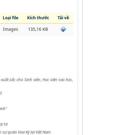
Loại file
Kích thước
Tải về
Images
135,16 KB
uất sắc cho Sinh viên, Học viên cao học,
 2
inh"
23/10
 sự quán Hoa Kỳ tại Việt Nam