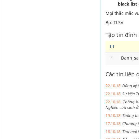
black list
Mọi thắc mắc vui
Bp. TLSV
Tập tin đính
TT
1
Danh_sa
Các tin liên
22.10.18
Đăng ký 
22.10.18
Sự kiện 
22.10.18
Thông bá
Nghiên cứu sinh 
19.10.18
Thông báo
17.10.18
Chương tr
16.10.18
Thư mời 