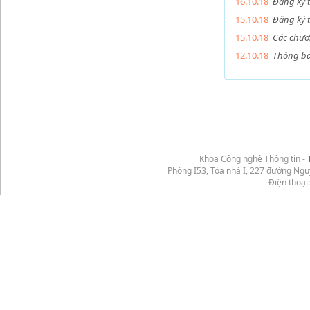
16.10.18
Đăng ký 
15.10.18
Đăng ký 
15.10.18
Các chươ
12.10.18
Thông bá
Khoa Công nghệ Thông tin -
Phòng I53, Tòa nhà I, 227 đường Ng
Điện thoại