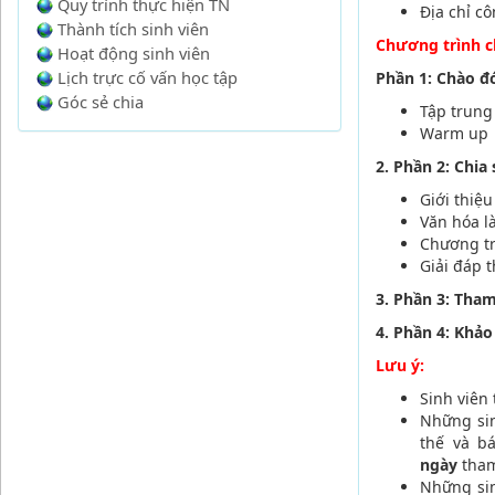
Quy trình thực hiện TN
Địa chỉ c
Thành tích sinh viên
Chương trình ch
Hoạt động sinh viên
Lịch trực cố vấn học tập
Phần 1: Chào đó
Góc sẻ chia
Tập trung
Warm up
2. Phần 2: Chia 
Giới thiệu
Văn hóa là
Chương trì
Giải đáp t
3. Phần 3: Tham
4. Phần 4: Khảo
Lưu ý:
Sinh viên
Những sin
thế và b
ngày
tha
Những sin