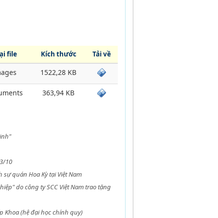
ại file
Kích thước
Tải về
mages
1522,28 KB
uments
363,94 KB
inh"
23/10
 sự quán Hoa Kỳ tại Việt Nam
ệp" do công ty SCC Việt Nam trao tặng
́p Khoa (hệ đại học chính quy)