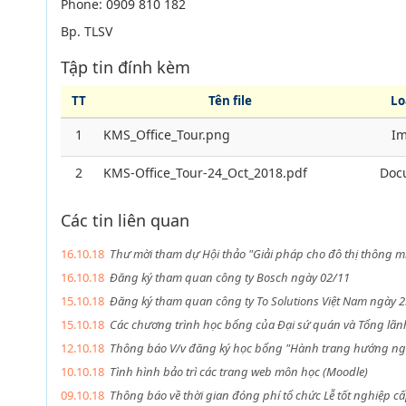
Phone: 0909 810 182
Bp. TLSV
Tập tin đính kèm
TT
Tên file
Lo
1
KMS_Office_Tour.png
I
2
KMS-Office_Tour-24_Oct_2018.pdf
Doc
Các tin liên quan
16.10.18
Thư mời tham dự Hội thảo "Giải pháp cho đô thị thông m
16.10.18
Đăng ký tham quan công ty Bosch ngày 02/11
15.10.18
Đăng ký tham quan công ty To Solutions Việt Nam ngày 
15.10.18
Các chương trình học bổng của Đại sứ quán và Tổng lãnh
12.10.18
Thông báo V/v đăng ký học bổng "Hành trang hướng nghi
10.10.18
Tình hình bảo trì các trang web môn học (Moodle)
09.10.18
Thông báo về thời gian đóng phí tổ chức Lễ tốt nghiệp câ