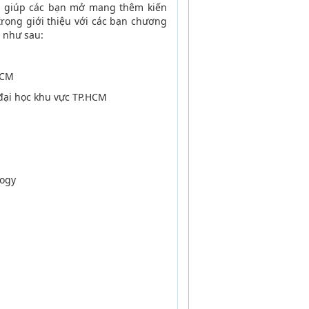
à giúp các bạn mở mang thêm kiến
rọng giới thiệu với các bạn chương
t như sau:
HCM
đại học khu vực TP.HCM
logy