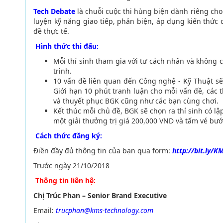
Tech Debate
là chuỗi cuộc thi hùng biện dành riêng cho
luyện kỹ năng giao tiếp, phản biện, áp dụng kiến thức
đề thực tế.
Hình
thức thi đấu
:
Mỗi thí sinh tham gia với tư cách nhân và không 
trình.
10 vấn đề liên quan đến Công nghệ - Kỹ Thuật s
Giới hạn 10 phút tranh luận cho mỗi vấn đề, các t
và thuyết phục BGK cũng như các bạn cùng chơi.
Kết thúc mỗi chủ đề, BGK sẽ chọn ra thí sinh có l
một giải thưởng trị giá 200,000 VND và tấm vé bướ
Cách thức đăng ký:
Điền đầy đủ thông tin của bạn qua form:
http://bit.ly/K
Trước ngày 21/10/2018
Thông tin liên hệ:
Chị Trúc Phan – Senior Brand Executive
Email:
trucphan@kms-technology.com