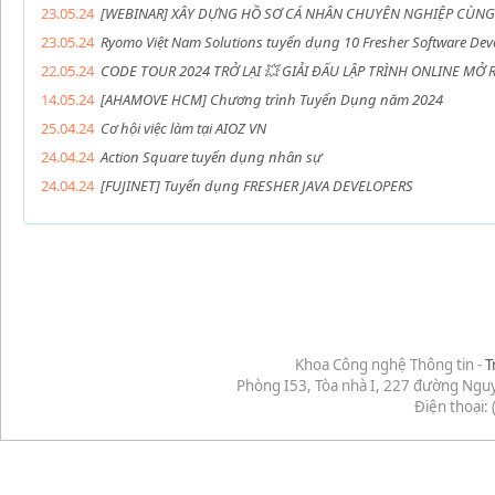
23.05.24
[WEBINAR] XÂY DỰNG HỒ SƠ CÁ NHÂN CHUYÊN NGHIỆP CÙNG
23.05.24
Ryomo Việt Nam Solutions tuyển dụng 10 Fresher Software Dev
22.05.24
CODE TOUR 2024 TRỞ LẠI 💥 GIẢI ĐẤU LẬP TRÌNH ONLINE MỞ
14.05.24
[AHAMOVE HCM] Chương trình Tuyển Dụng năm 2024
25.04.24
Cơ hội việc làm tại AIOZ VN
24.04.24
Action Square tuyển dụng nhân sự
24.04.24
[FUJINET] Tuyển dụng FRESHER JAVA DEVELOPERS
Khoa Công nghệ Thông tin -
T
Phòng I53, Tòa nhà I, 227 đường Ngu
Điện thoại: