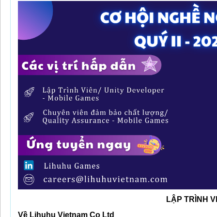
LẬP TRÌNH V
Về Lihuhu Vietnam Co Ltd