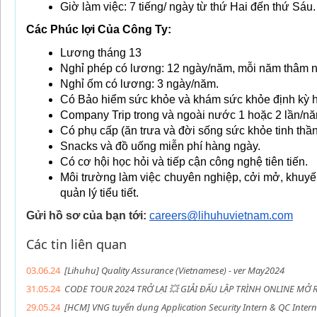
Giờ làm việc: 7 tiếng/ ngày từ thứ Hai đến thứ Sáu
Các Phúc lợi Của Công Ty:
Lương tháng 13
Nghỉ phép có lương: 12 ngày/năm, mỗi năm thâm ni
Nghỉ ốm có lương: 3 ngày/năm.
Có Bảo hiểm sức khỏe và khám sức khỏe định kỳ h
Company Trip trong và ngoài nước 1 hoặc 2 lần/năm
Có phụ cấp (ăn trưa và đời sống sức khỏe tinh thần
Snacks và đồ uống miễn phí hàng ngày.
Có cơ hội học hỏi và tiếp cận công nghệ tiên tiến.
Môi trường làm việc chuyên nghiệp, cởi mở, khuyến k
quản lý tiểu tiết.
Gửi hồ sơ của bạn tới:
careers@lihuhuvietnam.com
Các tin liên quan
03.06.24
[Lihuhu] Quality Assurance (Vietnamese) - ver May2024
31.05.24
CODE TOUR 2024 TRỞ LẠI 💥 GIẢI ĐẤU LẬP TRÌNH ONLINE MỞ
29.05.24
[HCM] VNG tuyển dụng Application Security Intern & QC Intern