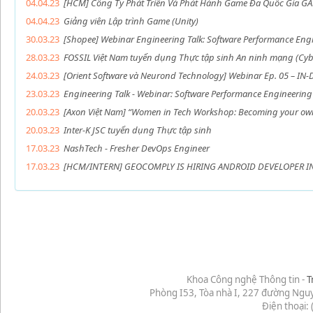
04.04.23
[HCM] Công Ty Phát Triển Và Phát Hành Game Đa Quốc Gia GA
04.04.23
Giảng viên Lập trình Game (Unity)
30.03.23
[Shopee] Webinar Engineering Talk: Software Performance Eng
28.03.23
FOSSIL Việt Nam tuyển dụng Thực tập sinh An ninh mạng (Cyber
24.03.23
[Orient Software và Neurond Technology] Webinar Ep. 05 – IN
23.03.23
Engineering Talk - Webinar: Software Performance Engineering
20.03.23
[Axon Việt Nam] “Women in Tech Workshop: Becoming your own 
20.03.23
Inter-K JSC tuyển dụng Thực tập sinh
17.03.23
NashTech - Fresher DevOps Engineer
17.03.23
[HCM/INTERN] GEOCOMPLY IS HIRING ANDROID DEVELOPER I
Khoa Công nghệ Thông tin -
T
Phòng I53, Tòa nhà I, 227 đường Ngu
Điện thoại: