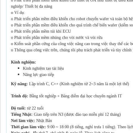
o Phát triển phần mềm điều khiển cho thiết bị OA như thiết bị
điều khi
nghiệp/ Thiết bị đa
năng
o Ví dụ:
o Phát triển phần mềm điều khiển cho robot chuyển wafer và
toàn bộ hệ
o Phát triển phần mềm điều khiển cho quá trình chế biến wafer
(kiểm so
o Phát triển phần mềm túi khí ECU
o Phát triển phần mềm nhúng cho vòi nước và vòi rửa
o Kiểm soát phần cứng của công việc nâng cao trong việc thay
thế các b
o Thông qua công việc trên, chúng tôi phụ trách phát triển và
tùy chỉnh
Kinh nghiệm:
Kinh nghiệm tạo tài liệu
Năng lực giao tiếp
Kỹ năng:
Lập trình C, C++ (Kinh nghiệm từ 2~3 năm là một lợi thế)
Trình độ:
Bằng tốt nghiệp + Bảng điểm đại học chuyên ngành IT
Độ tuổi:
từ 22 tuổi
Tiếng Nhật:
Giao tiếp trên N3 (được đào tạo miễn phí 12 tháng)
Nơi làm việc:
Nhật Bản
Thời gian làm việc:
9:00 ~ 18:00 (8 tiếng, nghỉ trưa 1 tiếng). Theo lịc