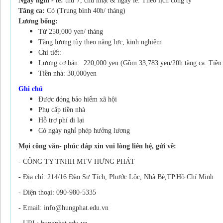
Ngày nghỉ - lễ:
thứ 7, chủ nhật & ngày lễ. Theo lịch công ty
Tăng ca:
Có (Trung bình 40h/ tháng)
Lương bổng:
Từ 250,000 yen/ tháng
Tăng lương tùy theo năng lực, kinh nghiệm
Chi tiết:
Lương cơ bản:
220,000 yen (Gồm 33,783 yen/20h tăng
ca. Tiền
Tiền nhà: 30,000yen
Ghi chú
Được đóng bảo hiểm xã hội
Phụ cấp tiền nhà
Hỗ trợ phí đi lại
Có ngày nghỉ phép hưởng lương
Mọi công văn- phúc đáp xin vui lòng liên hệ, gửi về:
- CÔNG TY TNHH MTV HƯNG PHÁT
- Địa chỉ: 214/16 Đào Sư Tích, Phước Lộc, Nhà Bè,TP.Hồ Chí Minh
- Điện thoại: 090-980-5335
- Email: info@hungphat.edu.vn