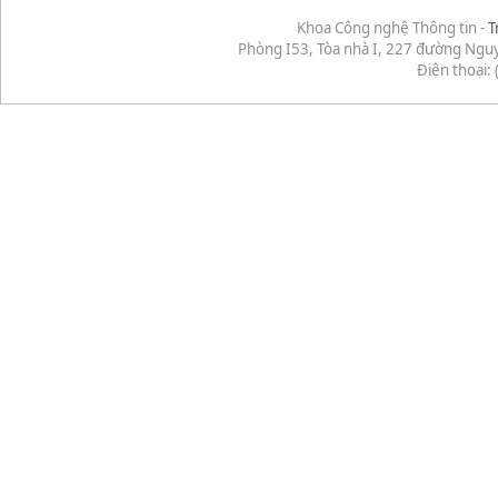
Khoa Công nghệ Thông tin -
T
Phòng I53, Tòa nhà I, 227 đường Ngu
Điện thoại: