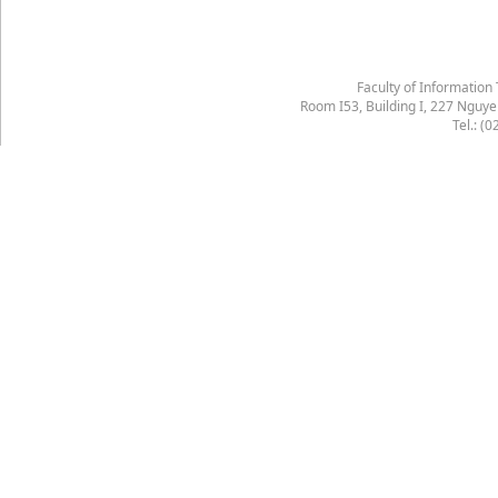
Faculty of Information
Room I53, Building I, 227 Nguy
Tel.: (