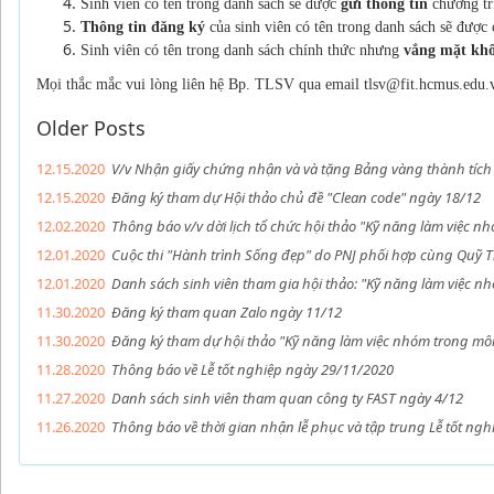
Sinh viên có tên trong danh sách sẽ được
gửi thông tin
chương tr
Thông tin đăng ký
của sinh viên có tên trong danh sách sẽ đượ
Sinh viên có tên trong danh sách chính thức nhưng
vắng mặt kh
Mọi thắc mắc vui lòng liên hệ Bp. TLSV qua email tlsv@fit.hcmus.edu.
Older Posts
12.15.2020
V/v Nhận giấy chứng nhận và và tặng Bảng vàng thành tích
12.15.2020
Đăng ký tham dự Hội thảo chủ đề "Clean code" ngày 18/12
12.02.2020
Thông báo v/v dời lịch tổ chức hội thảo "Kỹ năng làm việc n
12.01.2020
Cuộc thi "Hành trình Sống đẹp" do PNJ phối hợp cùng Quỹ Thờ
12.01.2020
Danh sách sinh viên tham gia hội thảo: "Kỹ năng làm việc n
11.30.2020
Đăng ký tham quan Zalo ngày 11/12
11.30.2020
Đăng ký tham dự hội thảo "Kỹ năng làm việc nhóm trong môi
11.28.2020
Thông báo về Lễ tốt nghiệp ngày 29/11/2020
11.27.2020
Danh sách sinh viên tham quan công ty FAST ngày 4/12
11.26.2020
Thông báo về thời gian nhận lễ phục và tập trung Lễ tốt ng