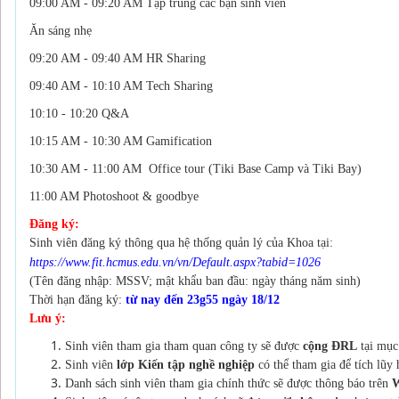
09:00 AM - 09:20 AM
Tập trung các bạn sinh viên
Ăn sáng nhẹ
09:20 AM - 09:40 AM
HR Sharing
09:40 AM - 10:10 AM
Tech Sharing
10:10 - 10:20 Q&A
10:15 AM - 10:30 AM
Gamification
10:30 AM - 11:00 AM
Office tour (Tiki Base Camp và Tiki Bay)
11:00 AM
Photoshoot & goodbye
Đăng ký:
Sinh viên đăng ký thông qua hệ thống quản lý của Khoa tại:
https://www.fit.hcmus.edu.vn/vn/Default.aspx?tabid=1026
(Tên đăng nhập: MSSV; mật khẩu ban đầu: ngày tháng năm sinh)
Thời hạn đăng ký:
từ nay đến 23g55 ngày 18/12
Lưu ý:
Sinh viên tham gia tham quan công ty sẽ được
cộng ĐRL
tại mục
Sinh viên
lớp Kiến tập nghề nghiệp
có thể tham gia để tích lũy
Danh sách sinh viên tham gia chính thức sẽ được thông báo trên
W