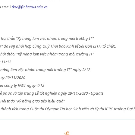
a email
tlsv@fit.hcmus.edu.vn
c hội thảo "Kỹ năng làm việc nhóm trong môi trường IT"
" do PNJ phối hợp cùng Quỹ Thời báo Kinh tế Sài Gòn (STF) tổ chức.
hội thảo: "Kỹ năng làm việc nhóm trong môi trường IT"
 11/12
 năng làm việc nhóm trong môi trường IT" ngày 2/12
gày 29/11/2020
n công ty FAST ngày 4/12
ễ phục và tập trung Lễ tốt nghiệp ngày 29/11/2020 - Update
Hội thảo "Kỹ năng giao tiếp hiệu quả"
 thành tích trong Cuộc thi Olympic Tin học Sinh viên và Kỳ thi ICPC trường Đạ