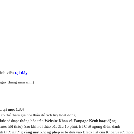
sinh viên
tại đây
ngày tháng năm sinh)
 tại mục 1.3.4
có thể tham gia hội thảo để tích lũy hoạt động
thức sẽ được thông báo trên
Website Khoa
và
Fanpage Kênh hoạt động
rước hội thảo). Sau khi hội thảo bắt đầu 15 phút, BTC sẽ ngưng điểm danh
ính thức nhưng
vắng mặt không phép
sẽ bị đưa vào Black list của Khoa và rớt môn