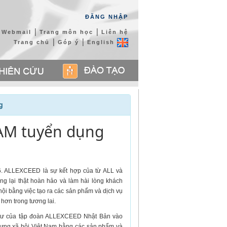
ĐĂNG NHẬP
|
|
Webmail
Trang môn học
Liên hệ
|
|
Trang chủ
Góp ý
English
g
AM tuyển dụng
. ALLEXCEED là sự kết hợp của từ ALL và
g lại thật hoàn hảo và làm hài lòng khách
ội bằng việc tạo ra các sản phẩm và dịch vụ
hơn trong tương lai.
tư của tập đoàn ALLEXCEED Nhật Bản vào
ựng xã hội Việt
Nam
bằng các sản phẩm và