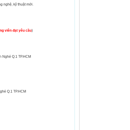
ghệ, kỹ thuật mới.
ng viên đạt yêu cầu
)
Bến Nghé Q.1 TP.HCM
 Nghé Q.1 TP.HCM