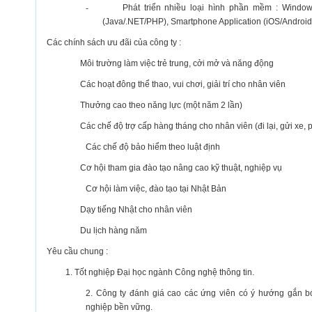
-
Phát triển nhiều loại hình phần mềm : Windows
(Java/.NET/PHP), Smartphone Application (iOS/Android
Các chính sách ưu đãi của công ty :
Môi trường làm việc trẻ trung, cởi mở và năng động
Các hoạt đông thể thao, vui chơi, giải trí cho nhân viên
Thưởng cao theo năng lực (một năm 2 lần)
Các chế độ trợ cấp hàng tháng cho nhân viên (đi lại, gửi xe, ph
Các chế độ bảo hiểm theo luật định
Cơ hội tham gia đào tạo nâng cao kỹ thuật, nghiệp vụ
Cơ hội làm việc, đào tạo tại Nhật Bản
Dạy tiếng Nhật cho nhân viên
Du lịch hàng năm
Yêu cầu chung :
1. Tốt nghiệp Đại học ngành Công nghệ thông tin.
2. Công ty đánh giá cao các ứng viên có ý hướng gắn bó 
nghiệp bền vững.