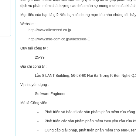
dịch vụ phần mềm chất lượng cao thỏa mãn sự mong muốn của khách
Mục tiêu của bạn là gì? Nếu bạn có chung mục tiêu như chúng tôi,
Website :
http://www.allexceed.co.jp
http://www.mie-com.co.jp/allexceed-E
Quy mô công ty :
25-99
Địa chỉ công ty :
Lầu 8 LANT Building, 56-58-60 Hai Bà Trưng P. Bến Nghé Q
Vị trí tuyển dụng :
Software Engineer
Mô tả Công việc :
-
Phát triển và bảo trì các sản phẩm phần mềm của công
-
Phát triển các sản phẩm phần mềm theo yêu cầu của k
-
Cung cấp giải pháp, phát triển phần mềm cho end-user