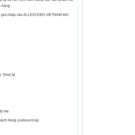
 hàng.
 hãy gia nhập vào ALLEXCEED VIETNAM INC.
.1 TPHCM
 ty mẹ
hách hàng (outsourcing)