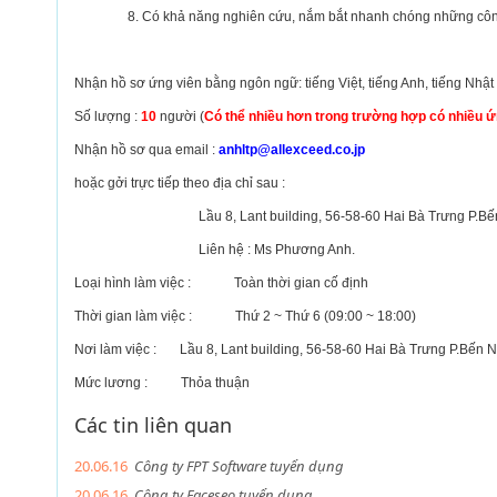
8. Có khả năng nghiên cứu, nắm bắt nhanh chóng những công n
Nhận hồ sơ ứng viên bằng ngôn ngữ: tiếng Việt, tiếng Anh, tiếng Nhật
Số lượng :
10
người (
Có thể nhiều hơn trong trường hợp có nhiều ứ
Nhận hồ sơ qua email :
anhltp@allexceed.co.jp
hoặc gởi trực tiếp theo địa chỉ sau :
Lầu 8, Lant building, 56-58-60 Hai Bà Trưng P.
Liên hệ : Ms Phương Anh.
Loại hình làm việc :
Toàn thời gian cố định
Thời gian làm việc : Thứ 2 ~ Thứ 6 (09:00 ~ 18:00)
Nơi làm việc :
Lầu 8, Lant building, 56-58-60 Hai Bà Trưng P.Bến
Mức lương :
Thỏa thuận
Các tin liên quan
20.06.16
Công ty FPT Software tuyển dụng
20.06.16
Công ty Faceseo tuyển dụng