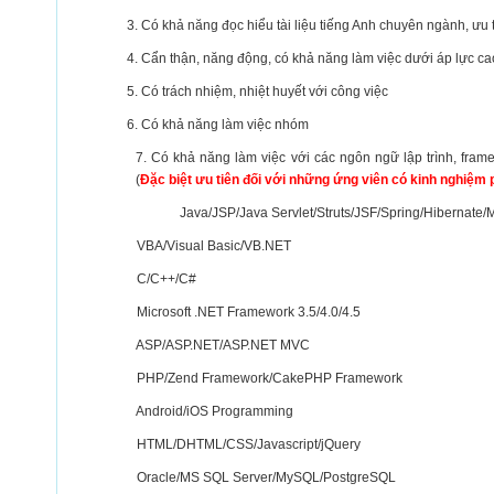
3. Có khả năng đọc hiểu tài liệu tiếng Anh chuyên ngành, ưu tiê
4. Cẩn thận, năng động, có khả năng làm việc dưới áp lực ca
5. Có trách nhiệm, nhiệt huyết với công việc
6. Có khả năng làm việc nhóm
7. Có khả năng làm việc với các ngôn ngữ lập trình, fram
(
Đặc biệt ưu tiên đối với những ứng viên có kinh nghiệm 
Java/JSP/Java Servlet/Struts/JSF/Spring/Hibernate/My
VBA/Visual Basic/VB.NET
C/C++/C#
Microsoft .NET Framework 3.5/4.0/4.5
ASP/ASP.NET/ASP.NET MVC
PHP/Zend Framework/CakePHP Framework
Android/iOS Programming
HTML/DHTML/CSS/Javascript/jQuery
Oracle/MS SQL Server/MySQL/PostgreSQL