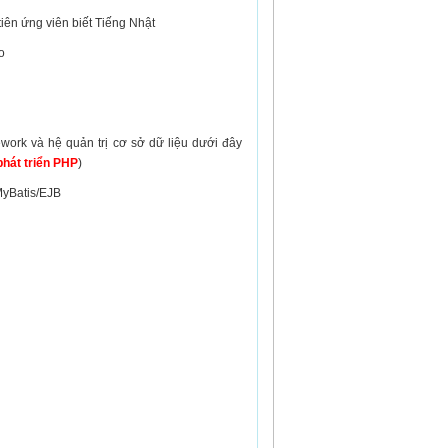
n ứng viên biết Tiếng Nhật
o
ework và hệ quản trị cơ sở dữ liệu dưới đây
phát triển PHP
)
Batis/EJB